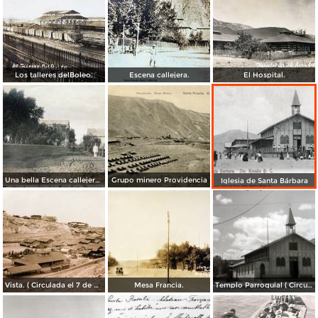
Los talleres delBoleo.
Escena callejera.
El Hospital.
Una bella Escena callejera. ( Circulada el 24 de Noviembre de 1908 ).
Grupo minero Providencia
Iglesia de Santa Bárbara
Vista. ( Circulada el 7 de Marzo de 1914 ).
Mesa Francia.
Templo Parroquial ( Circulada el 31 de Enero de 1953 ).