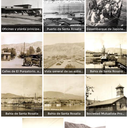
Oficinas y planta principal del compañía Mar Bermejo, S.A.
Puerto de Santa Rosalía
Desembarque de Japoneses
Calles de El Purgatorio, antiguas minas cerca de Santa Rosalía
Vista general de las antiguas minas de El Purgatorio
Bahía de Santa Rosalía
Bahía de Santa Rosalía
Bahía de Santa Rosalía
Sociedad Mutualista Progreso. Fundada en 1916