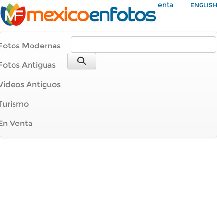
Mi Cuenta
ENGLISH
Fotos Modernas
Fotos Antiguas
Videos Antiguos
Turismo
En Venta