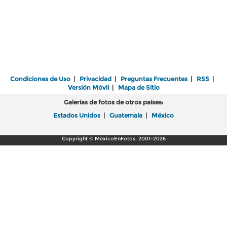
Condiciones de Uso
|
Privacidad
|
Preguntas Frecuentes
|
RSS
|
Versión Móvil
|
Mapa de Sitio
Galerías de fotos de otros países:
Estados Unidos
|
Guatemala
|
México
Copyright © MéxicoEnFotos, 2001-2026