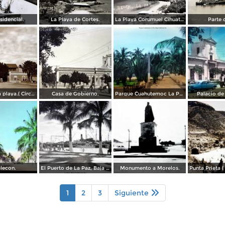
sidencial.
La Playa de Cortes.
La Playa Corumuel Cihuatan ( Circulada el 3 de Marzo de 1952 ).
Parte 
Avenida de la playa.( Circulada el 21 de Agosto de 1927 ).
Casa de Gobierno.
Parque Cuahutemoc La Paz, Baja California Sur.
Palacio de
lecon.
El Puerto de La Paz, Baja California Sur ( Circulada el 8 de Agosto de 1955 ).
Monumento a Morelos.
1
2
3
Siguiente