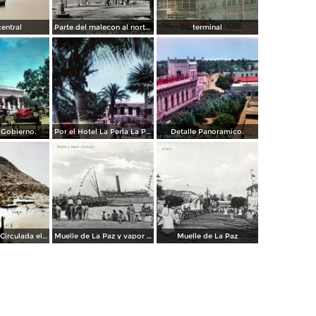
central
Parte del malecon al norte.( Circulada el 3 de Marzo de 1936 ).
terminal
 Gobierno.
Por el Hotel La Perla La Paz, Baja California Sur .
Detalle Panoramico.
Punta Prieta ( Circulada el 2 de Febrero de 1946 ).
Muelle de La Paz y vapor Curacao
Muelle de La Paz