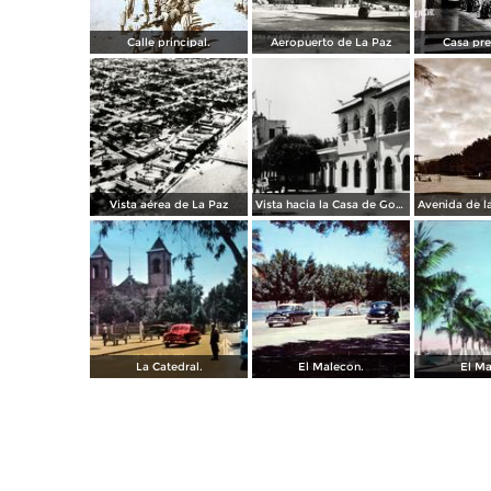
Calle principal.
Aeropuerto de La Paz
Casa pre
Vista aérea de La Paz
Vista hacia la Casa de Gobierno
La Catedral.
El Malecon.
El Ma