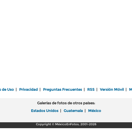
s de Uso
|
Privacidad
|
Preguntas Frecuentes
|
RSS
|
Versión Móvil
|
M
Galerías de fotos de otros países:
Estados Unidos
|
Guatemala
|
México
Copyright © MéxicoEnFotos, 2001-2026