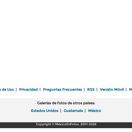
s de Uso
|
Privacidad
|
Preguntas Frecuentes
|
RSS
|
Versión Móvil
|
M
Galerías de fotos de otros países:
Estados Unidos
|
Guatemala
|
México
Copyright © MéxicoEnFotos, 2001-2026