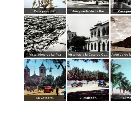
Calle principal.
Aeropuerto de La Paz
Casa pre
Vista aérea de La Paz
Vista hacia la Casa de Gobierno
La Catedral.
El Malecon.
El Ma