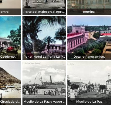
central
Parte del malecon al norte.( Circulada el 3 de Marzo de 1936 ).
terminal
 Gobierno.
Por el Hotel La Perla La Paz, Baja California Sur .
Detalle Panoramico.
Punta Prieta ( Circulada el 2 de Febrero de 1946 ).
Muelle de La Paz y vapor Curacao
Muelle de La Paz