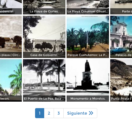
sidencial.
La Playa de Cortes.
La Playa Corumuel Cihuatan ( Circulada el 3 de Marzo de 1952 ).
Parte 
Avenida de la playa.( Circulada el 21 de Agosto de 1927 ).
Casa de Gobierno.
Parque Cuahutemoc La Paz, Baja California Sur.
Palacio de
lecon.
El Puerto de La Paz, Baja California Sur ( Circulada el 8 de Agosto de 1955 ).
Monumento a Morelos.
1
2
3
Siguiente