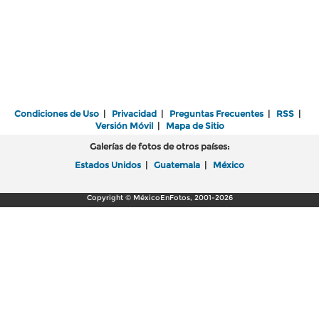
Condiciones de Uso
|
Privacidad
|
Preguntas Frecuentes
|
RSS
|
Versión Móvil
|
Mapa de Sitio
Galerías de fotos de otros países:
Estados Unidos
|
Guatemala
|
México
Copyright © MéxicoEnFotos, 2001-2026