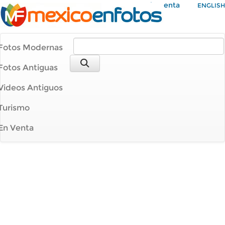
Mi Cuenta
ENGLISH
Fotos Modernas
Fotos Antiguas
Videos Antiguos
Turismo
En Venta