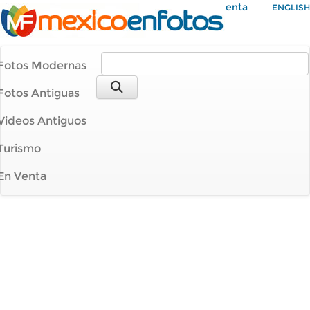
Mi Cuenta
ENGLISH
Fotos Modernas
Fotos Antiguas
Videos Antiguos
Turismo
En Venta