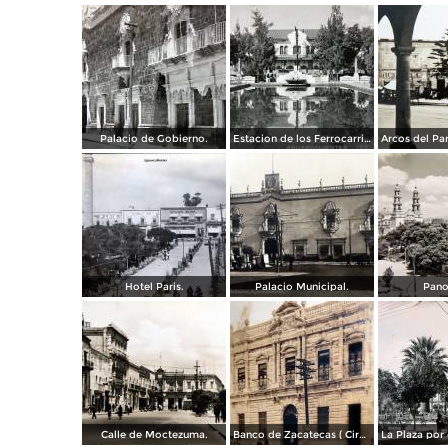
Palacio de Gobierno.
Estacion de los Ferrocarriles Nacionales.
Hotel Paris.
Palacio Municipal.
Pano
Calle de Moctezuma.
Banco de Zacatecas ( Circulada el 6 de Febrero de 1920 ).