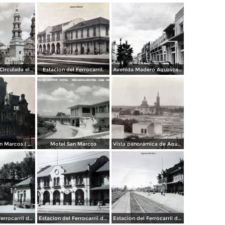
La Catedral. ( Circulada el 11 de Diciembre de 1950 ).
Estacion del Ferrocarril.
Avenida Madero Aguascalientes.
Templo de San Marcos ( Circulada el 8 de Abril de 1949 ).
Motel San Marcos
Vista panorámica de Aguscalientes
Estacion del Ferrocarril de Aguascalientes. ( Circulada el 15 de Abril de 1949 ).
Estacion del Ferrocarril de Aguascalientes. ( Circulada el 15 de Abril de 1949 ).
Estacion del Ferrocarril de Aguascalientes. ( Circulada el 15 de Abril de 1949 ).