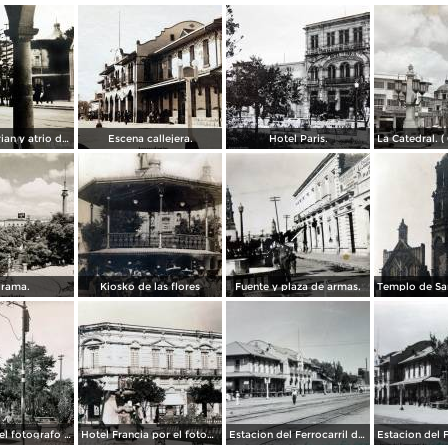
Arcos del Parian y atrio de Santiago.
Escena callejera.
Hotel Paris.
rama.
Kiosko de las flores
Fuente y plaza de armas.
La Plaza por el fotografo Manuel Obregon.
Hotel Francia por el fotografo Manuel Obregon.
Estacion del Ferrocarril de Aguascalientes. ( Circulada el 15 de Abril de 1949 ).