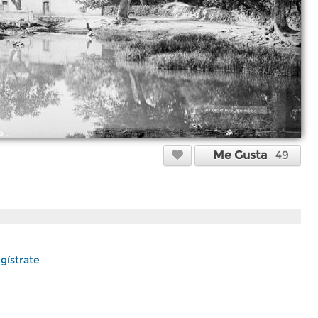
Me Gusta
49
gístrate