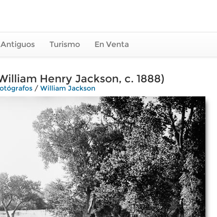
 Antiguos
Turismo
En Venta
William Henry Jackson, c. 1888)
otógrafos
/
William Jackson