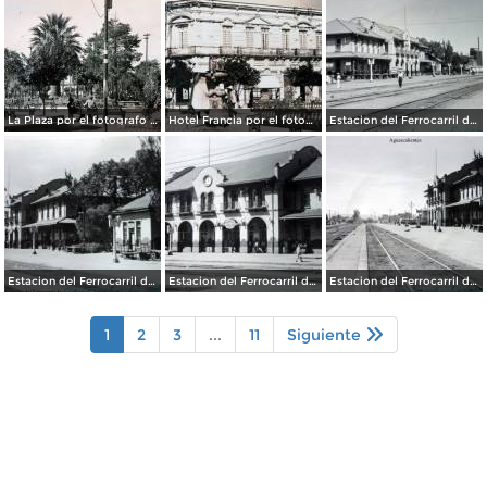
La Plaza por el fotografo Manuel Obregon.
Hotel Francia por el fotografo Manuel Obregon.
Estacion del Ferrocarril de Aguascalientes. ( Circulada el 15 de Abril de 1949 ).
Estacion del Ferrocarril de Aguascalientes. ( Circulada el 15 de Abril de 1949 ).
Estacion del Ferrocarril de Aguascalientes. ( Circulada el 15 de Abril de 1949 ).
Estacion del Ferrocarril de Aguascalientes. ( Circulada el 15 de Abril de 1949 ).
1
2
3
...
11
Siguiente