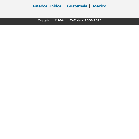
Estados Unidos
|
Guatemala
|
México
Copyright © MéxicoEnFotos, 2001-2026