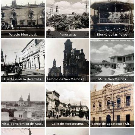
Palacio Municipal.
Panorama.
Kiosko de las flores
Fuente y plaza de armas.
Templo de San Marcos ( Circulada el 8 de Abril de 1949 ).
Motel San Marcos
Vista panorámica de Aguscalientes
Calle de Moctezuma.
Banco de Zacatecas ( Circulada el 6 de Febrero de 1920 ).