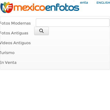
Mi Cuenta
ENGLISH
Fotos Modernas
Fotos Antiguas
Videos Antiguos
Turismo
En Venta