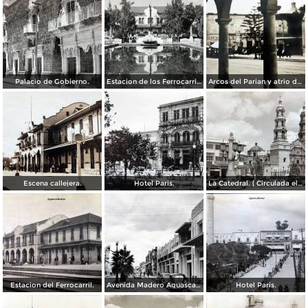
Palacio de Gobierno.
Estacion de los Ferrocarriles Nacionales.
Arcos del Parian y atrio de Santiago.
Escena callejera.
Hotel Paris.
La Catedral. ( Circulada el 11 de Diciembre de 1950 ).
Estacion del Ferrocarril.
Avenida Madero Aguascalientes.
Hotel Paris.