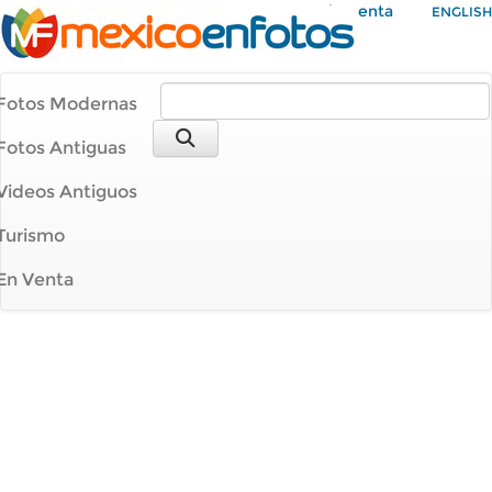
Mi Cuenta
ENGLISH
Fotos Modernas
Fotos Antiguas
Videos Antiguos
Turismo
En Venta