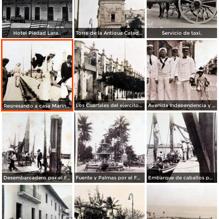
Hotel Piedad Lara..
Torre de la Antigua Catedral.
Servicio de taxi,
Los Cuarteles del ejercito Mexicano Veracruz.
Avenida Independencia y marineros estadounidenses ( Circulada el 8 de Abril de 1916 )
Regresando a casa Marinos Estadounidenses despues de La Intervencion en Veracruz.
Desembarcadero por el Fotógrafo Abel Briquet.
Fuente y Palmas por el Fotógrafo Abel Briquet.
Embarque de caballos por el Fotógrafo Abel Briquet..