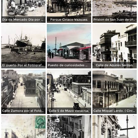
Dia de Mercado Dia por el Fotógrafo Abel Briquet..
Parque Ciriaco Vazquez.
Prision de San Juan de Ulua Veracruz.
El puerto Por el Fotógrafo Felix Miret.
Puesto de curiosidades marinas.
Calle de Aquiles Serdan.
Calle Zamora por el Fotógrafo Walter E. Hadsell. ( Circulada el 15 de Junio de 1916 ).
Calle 5 de Mayo Veracruz.
Calle Miguel Lerdo. ( Circulada el 3 de Marzo de 1929 ).