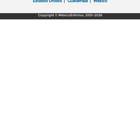
Estados Unidos
|
Guatemala
|
México
Copyright © MéxicoEnFotos, 2001-2026