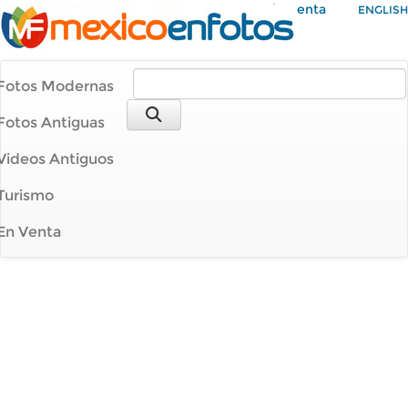
Mi Cuenta
ENGLISH
Fotos Modernas
Fotos Antiguas
Videos Antiguos
Turismo
En Venta