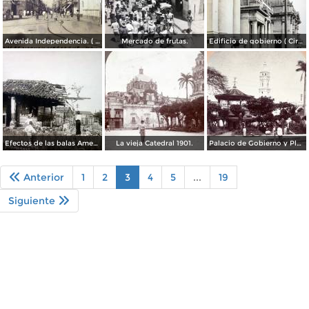
Avenida Independencia. ( Circulada el 19 de Diciembre de 1910 ).
Mercado de frutas.
Edificio de gobierno ( Circulada el 11 de Junio de 1920 ).
Efectos de las balas Americanas durante la intervencion Estadounidense por el Fotógrafo P Flores Perez.
La vieja Catedral 1901.
Palacio de Gobierno y Plaza.
Anterior
1
2
3
4
5
...
19
Siguiente