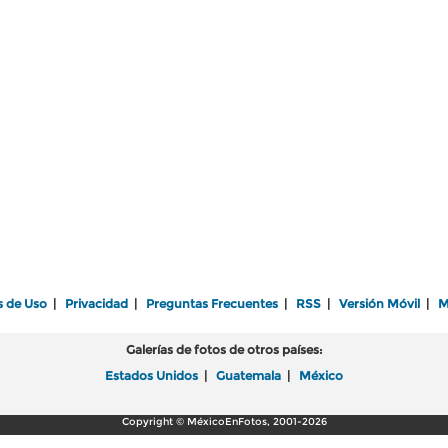
s de Uso
|
Privacidad
|
Preguntas Frecuentes
|
RSS
|
Versión Móvil
|
M
Galerías de fotos de otros países:
Estados Unidos
|
Guatemala
|
México
Copyright © MéxicoEnFotos, 2001-2026