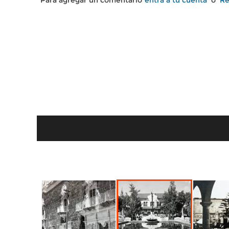
Para agregar un comentario
entra a tu cuenta
o
Re