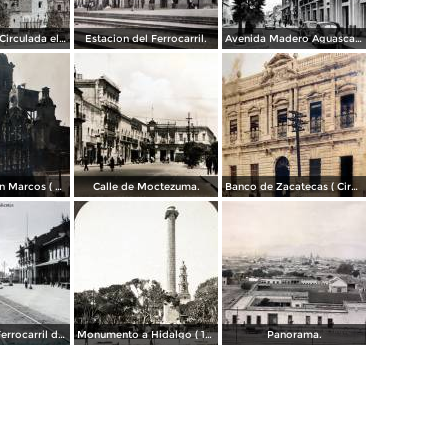
La Catedral. ( Circulada el 11 de Diciembre de 1950 ).
Estacion del Ferrocarril.
Avenida Madero Aguascalientes.
Templo de San Marcos ( Circulada el 8 de Abril de 1949 ).
Calle de Moctezuma.
Banco de Zacatecas ( Circulada el 6 de Febrero de 1920 ).
Estacion del Ferrocarril de Aguascalientes. ( Circulada el 15 de Abril de 1949 ).
Monumento a Hidalgo ( 1905 ).
Panorama.