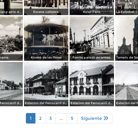
Arcos del Parian y atrio de Santiago.
Escena callejera.
Hotel Paris.
rama.
Kiosko de las flores
Fuente y plaza de armas.
Estacion del Ferrocarril de Aguascalientes. ( Circulada el 15 de Abril de 1949 ).
Estacion del Ferrocarril de Aguascalientes. ( Circulada el 15 de Abril de 1949 ).
Estacion del Ferrocarril de Aguascalientes. ( Circulada el 15 de Abril de 1949 ).
1
2
3
...
5
Siguiente