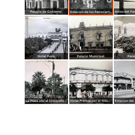
Palacio de Gobierno.
Estacion de los Ferrocarriles Nacionales.
Hotel Paris.
Palacio Municipal.
Pano
La Plaza por el fotografo Manuel Obregon.
Hotel Francia por el fotografo Manuel Obregon.