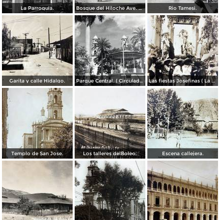
La Parroquia.
Bosque del Hiloche Ave. del Hipodromo.
Rio Tamesi.
Garita y calle Hidalgo.
Parque Central. ( Circulada el 5 de Enero de 1953 ).
Las fiestas Josefinas ( La oracion de Judith ) Octubre de 1920
Templo de San Jose.
Los talleres delBoleo.
Escena callejera.