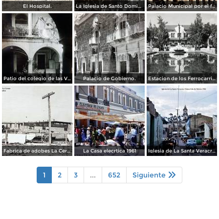
El Hospital.
La Iglesia de Santo Domingo.
Palacio Municipal por el fotografo Hugo Brehme..
Patio del colegio de las Vizcainas por el fotografo Hugo Brehme.
Palacio de Gobierno.
Estacion de los Ferrocarriles Nacionales.
Fabrica de adobes La Cereza Culiacán Sinaloa ( Circulada el 11 de Noviembre de 1919 ).
La Casa elecrtica 1961
Iglesia de La Santa Veracruz 1961
1
2
3
...
652
Siguiente