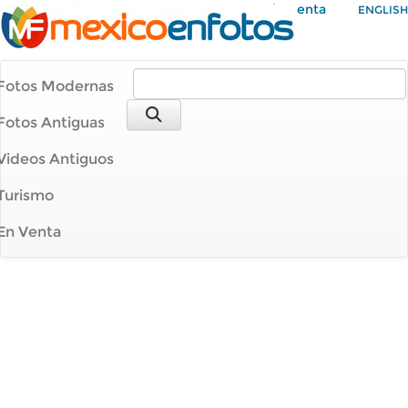
Mi Cuenta
ENGLISH
Fotos Modernas
Fotos Antiguas
Videos Antiguos
Turismo
En Venta