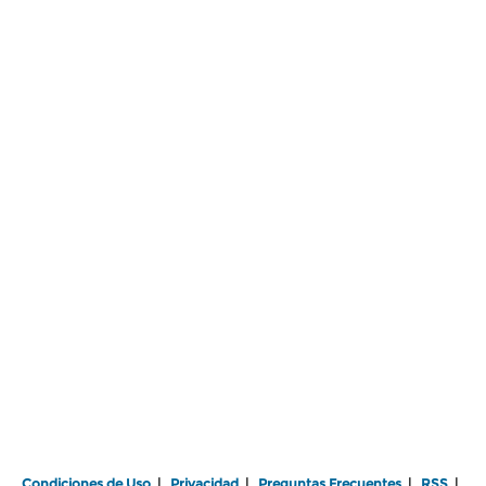
Condiciones de Uso
|
Privacidad
|
Preguntas Frecuentes
|
RSS
|