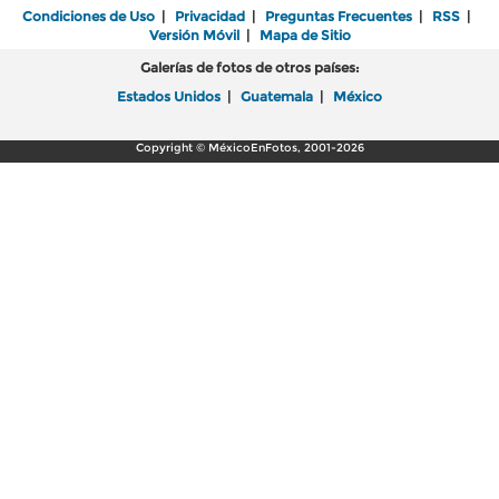
Condiciones de Uso
|
Privacidad
|
Preguntas Frecuentes
|
RSS
|
Versión Móvil
|
Mapa de Sitio
Galerías de fotos de otros países:
Estados Unidos
|
Guatemala
|
México
Copyright © MéxicoEnFotos, 2001-2026