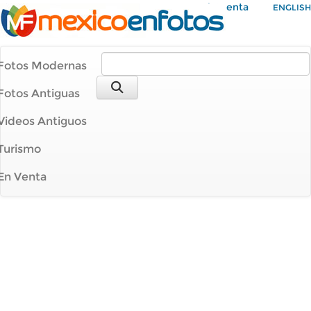
Mi Cuenta
ENGLISH
Fotos Modernas
Fotos Antiguas
Videos Antiguos
Turismo
En Venta