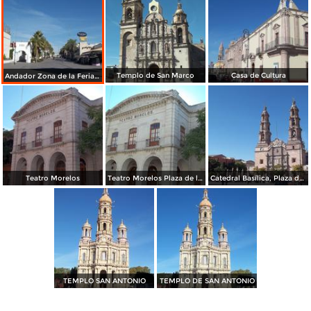
Templo de San Marco
Casa de Cultura
Andador Zona de la Feria de San Marcos Aguascalientes
Teatro Morelos
Teatro Morelos Plaza de la Soberana Convención Revolucionaria
Catedral Basílica, Plaza de la Patria.
TEMPLO SAN ANTONIO
TEMPLO DE SAN ANTONIO