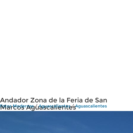
Andador Zona de la Feria de San
Marcos Aguascalientes
Fotos Modernas
/
Aguascalientes
/
Aguascalientes