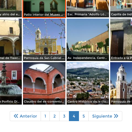
Capilla Posa y atrio del ex-convento de la Asunción (Siglo XVI). Febrero/2012
Esc. Primaria "Adolfo López Mateos" en la Av. Independencia. Marzo/2012
Patio interior del Museo de la Memoria. Tlaxcala. Febrero/2012
Museo Regional de Tlaxcala
Parroquia de San Gabriel Cuahutla (1896)
Av. Independencia, Centro Histórico de Tlaxcala
Fuente y calle Porfirio Díaz. Tlaxcala. 2006
Claustro del ex-convento de San Francisco (Hoy Museo Regional). 2006
Centro Histórico de la ciudad de Tlaxcala
Anterior
1
2
3
4
5
Siguiente