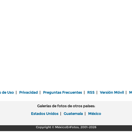
s de Uso
|
Privacidad
|
Preguntas Frecuentes
|
RSS
|
Versión Móvil
|
M
Galerías de fotos de otros países:
Estados Unidos
|
Guatemala
|
México
Copyright © MéxicoEnFotos, 2001-2026