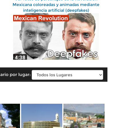
Mexicana coloreadas y animadas mediante
inteligencia artificial (deepfakes)
ario por lugar: