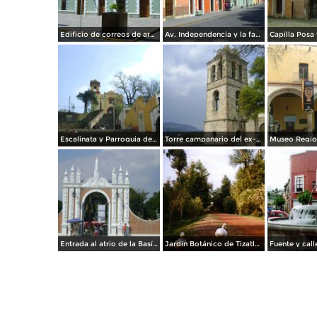
Edificio de correos de arquitectura colonial. Febrero/2012
Av. Independencia y la fachada del Museo de la Memoria. Marzo/2012
Escalinata y Parroquia del Cristo del Buen vecino (siglo XVII). Diciembre/2011
Torre campanario del ex-convento franciscano siglo XVI. Diciembre/2011
Entrada al atrio de la Basílica de Ocotlán. Noviembre/2011
Jardín Botánico de Tizatlán. Tlaxcala. 2007