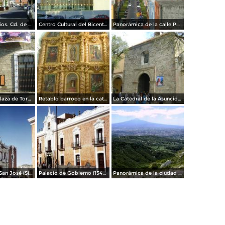
Capilla de Indios. Cd. de Tlaxcala. Febrero/2012
Centro Cultural del Bicentenario. Enero/2012
Panorámica de la calle Porfirio Díaz y Templo de San José. Enero/2012
Entrada a la Plaza de Toros Jorge "Ranchero" Aguilar
Retablo barroco en la catedral de la Asunción. Diciembre/2011
La Catedral de la Asunción (Siglo XVI). Diciembre/2011
Parroquia de San José (Siglo XVIII). Tlaxcala. 2006
Palacio de Gobierno (1545). Tlaxcala. 1994
Panorámica de la ciudad de Tlaxcala con el volcán "La Malintzin"