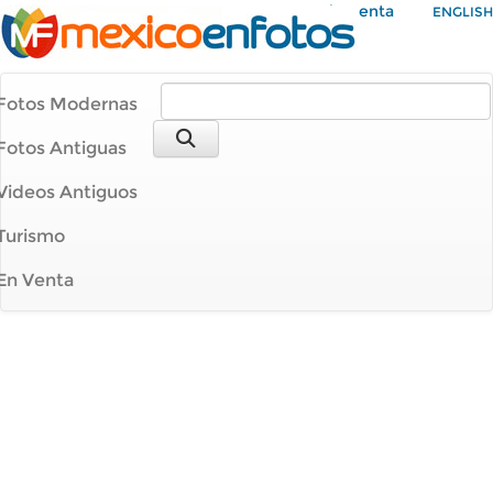
Mi Cuenta
ENGLISH
Fotos Modernas
Fotos Antiguas
Videos Antiguos
Turismo
En Venta