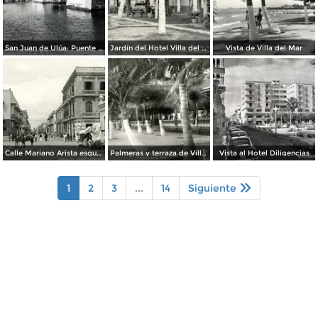
San Juan de Ulúa: Puente de los suspiros y celdas de los tormentos
Jardín del Hotel Villa del Mar
Vista de Villa del Mar
Calle Mariano Arista esquina con Avenida Landero y Coss
Palmeras y terraza de Villa del Mar
Vista al Hotel Diligencias
1
2
3
...
14
Siguiente