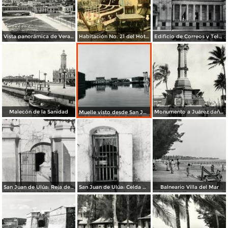
Vista panorámica de Veracruz
Habitación No. 21 del Hotel Diligencias
Edificio de Correos y Telégrafos
Malecón de la Sanidad
Monumento a Juárez dañado por el bombardeo durante la invasión estadounidense de 1914
Muelle visto desde San Juan de Ulúa
San Juan de Ulúa: Reja del puente de los suspiros, con las Celdas de los Tormentos al fondo
San Juan de Ulúa: Celda donde estuvo preso Chucho El Roto
Balneario Villa del Mar