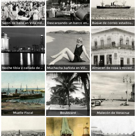
Salón de baile en Villa del Mar
Descargando un barco en el puerto de Veracruz
Buque de correo estadounidense arrivando a Veracruz (circa 1914)
Noche tibia y callada de Veracruz
Muchacha bañista en Villa del Mar
Almacen de ropa y novedades Jorge Ubaid
Muelle Fiscal
Boulevard
Malecón de Veracruz