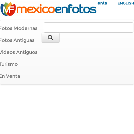
Mi Cuenta
ENGLISH
Fotos Modernas
Fotos Antiguas
Videos Antiguos
Turismo
En Venta