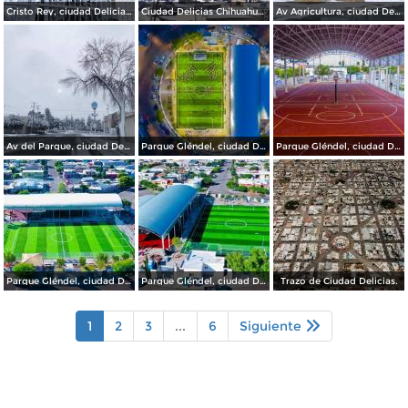
Cristo Rey, ciudad Delicias.
Ciudad Delicias Chihuahua en Invierno.
Av Agricultura, ciudad Delicias.
Av del Parque, ciudad Delicias.
Parque Gléndel, ciudad Delicias.
Parque Gléndel, ciudad Delicias Chihuahua.
Parque Gléndel, ciudad Delicias Chihuahua.
Parque Gléndel, ciudad Delicias.
Trazo de Ciudad Delicias.
1
2
3
...
6
Siguiente