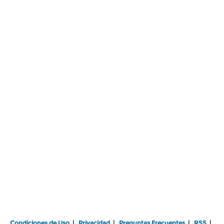
Condiciones de Uso
|
Privacidad
|
Preguntas Frecuentes
|
RSS
|