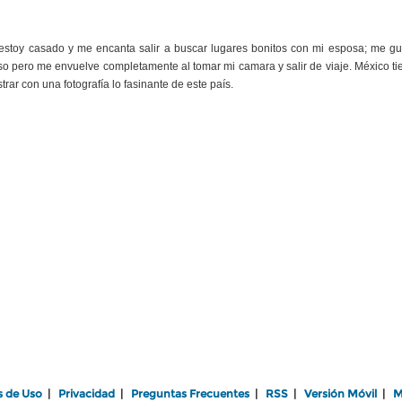
, estoy casado y me encanta salir a buscar lugares bonitos con mi esposa; me gu
so pero me envuelve completamente al tomar mi camara y salir de viaje. México ti
ar con una fotografía lo fasinante de este país.
s de Uso
|
Privacidad
|
Preguntas Frecuentes
|
RSS
|
Versión Móvil
|
M