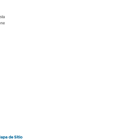
sta
ene
apa de Sitio