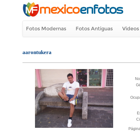
Fotos Modernas
Fotos Antiguas
Videos
aarontukera
No
G
Ocup
E
C
Págin