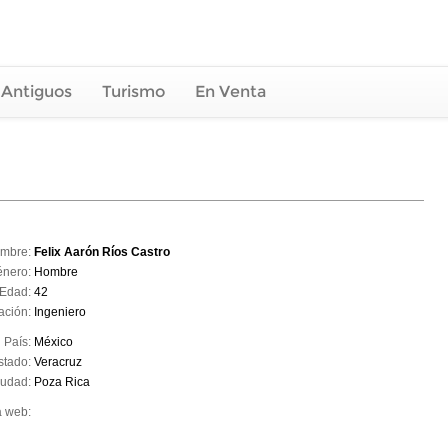
 Antiguos
Turismo
En Venta
mbre:
Felix Aarón Ríos Castro
énero:
Hombre
Edad:
42
ación:
Ingeniero
País:
México
stado:
Veracruz
iudad:
Poza Rica
a web: