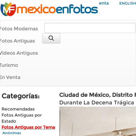
Mi Cuenta
ENGLISH
Fotos Modernas
Fotos Antiguas
Videos Antiguos
Turismo
En Venta
Ciudad de México, Distrito 
Categorías:
Durante La Decena Trágica (
Recomendadas
Fotos Antiguas por
Estado
Fotos Antiguas por Tema
Anónimas