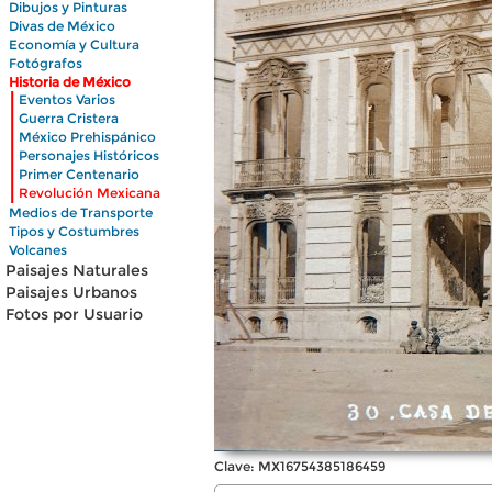
Dibujos y Pinturas
Divas de México
Economía y Cultura
Fotógrafos
Historia de México
|
Eventos Varios
|
Guerra Cristera
|
México Prehispánico
|
Personajes Históricos
|
Primer Centenario
|
Revolución Mexicana
Medios de Transporte
Tipos y Costumbres
Volcanes
Paisajes Naturales
Paisajes Urbanos
Fotos por Usuario
Clave: MX16754385186459