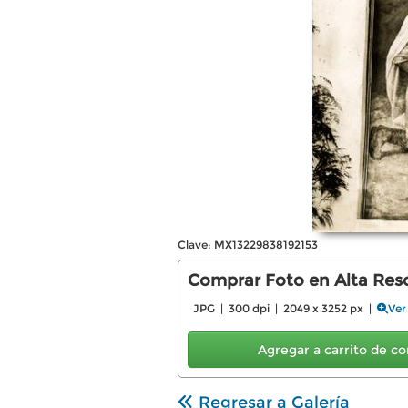
Clave: MX13229838192153
Comprar Foto en Alta Reso
JPG | 300 dpi | 2049 x 3252 px |
Ver
Agregar a carrito de 
Regresar a Galería