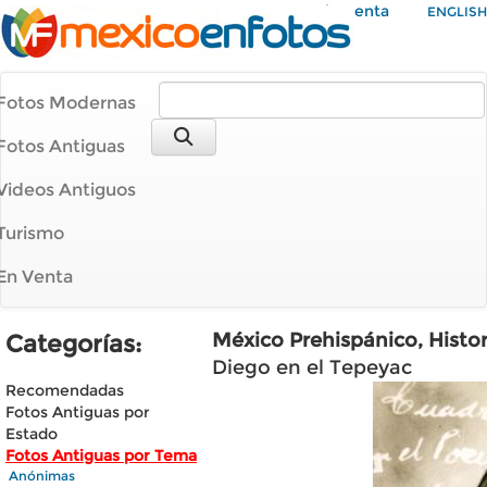
Mi Cuenta
ENGLISH
Fotos Modernas
Fotos Antiguas
Videos Antiguos
Turismo
En Venta
México Prehispánico, Histo
Categorías:
Diego en el Tepeyac
Recomendadas
Fotos Antiguas por
Estado
Fotos Antiguas por Tema
Anónimas