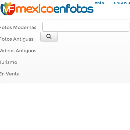
Mi Cuenta
ENGLISH
Fotos Modernas
Fotos Antiguas
Videos Antiguos
Turismo
En Venta