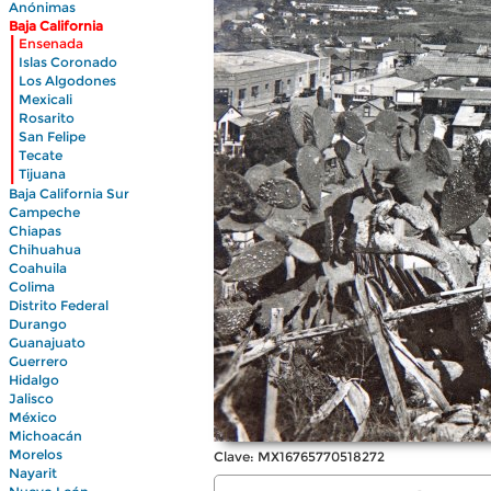
Anónimas
Baja California
|
Ensenada
|
Islas Coronado
|
Los Algodones
|
Mexicali
|
Rosarito
|
San Felipe
|
Tecate
|
Tijuana
Baja California Sur
Campeche
Chiapas
Chihuahua
Coahuila
Colima
Distrito Federal
Durango
Guanajuato
Guerrero
Hidalgo
Jalisco
México
Michoacán
Morelos
Clave: MX16765770518272
Nayarit