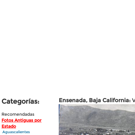
Ensenada, Baja California:
V
Categorías:
Recomendadas
Fotos Antiguas por
Estado
Aguascalientes