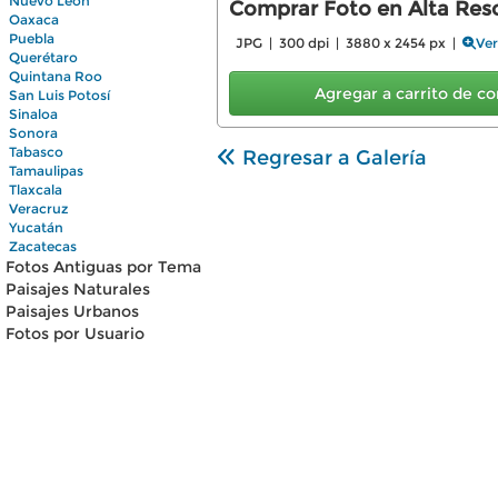
Nuevo León
Comprar Foto en Alta Reso
Oaxaca
Puebla
JPG | 300 dpi | 3880 x 2454 px |
Ver
Querétaro
Quintana Roo
Agregar a carrito de 
San Luis Potosí
Sinaloa
Sonora
Tabasco
Regresar a Galería
Tamaulipas
Tlaxcala
Veracruz
Yucatán
Zacatecas
Fotos Antiguas por Tema
Paisajes Naturales
Paisajes Urbanos
Fotos por Usuario