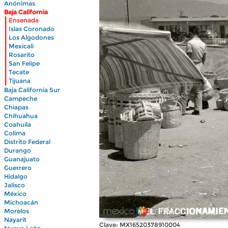
Anónimas
Baja California
|
Ensenada
|
Islas Coronado
|
Los Algodones
|
Mexicali
|
Rosarito
|
San Felipe
|
Tecate
|
Tijuana
Baja California Sur
Campeche
Chiapas
Chihuahua
Coahuila
Colima
Distrito Federal
Durango
Guanajuato
Guerrero
Hidalgo
Jalisco
México
Michoacán
Morelos
Nayarit
Clave: MX16520378910004