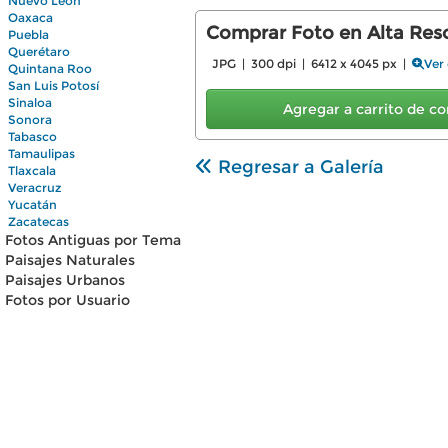
Nuevo León
Oaxaca
Comprar Foto en Alta Reso
Puebla
Querétaro
JPG | 300 dpi | 6412 x 4045 px |
Ver 
Quintana Roo
San Luis Potosí
Sinaloa
Agregar a carrito de 
Sonora
Tabasco
Tamaulipas
Regresar a Galería
Tlaxcala
Veracruz
Yucatán
Zacatecas
Fotos Antiguas por Tema
Paisajes Naturales
Paisajes Urbanos
Fotos por Usuario