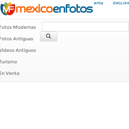
Mi Cuenta
ENGLISH
Fotos Modernas
Fotos Antiguas
Videos Antiguos
Turismo
En Venta