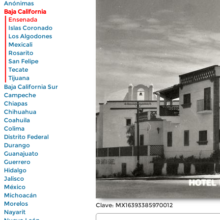
Anónimas
Baja California
|
Ensenada
|
Islas Coronado
|
Los Algodones
|
Mexicali
|
Rosarito
|
San Felipe
|
Tecate
|
Tijuana
Baja California Sur
Campeche
Chiapas
Chihuahua
Coahuila
Colima
Distrito Federal
Durango
Guanajuato
Guerrero
Hidalgo
Jalisco
México
Michoacán
Morelos
Clave: MX16393385970012
Nayarit