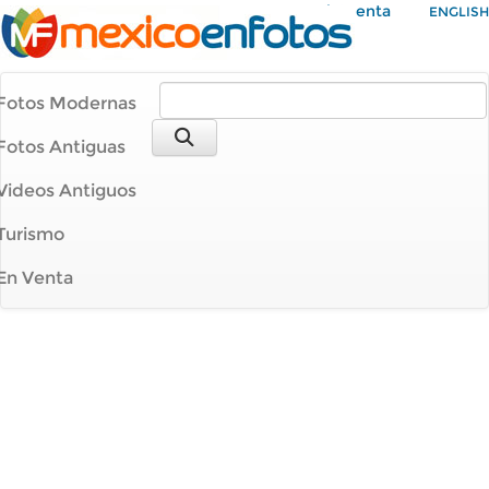
Mi Cuenta
ENGLISH
Fotos Modernas
Fotos Antiguas
Videos Antiguos
Turismo
En Venta