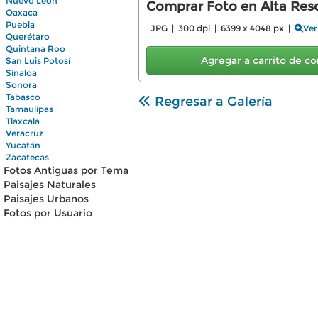
Nuevo León
Comprar Foto en Alta Reso
Oaxaca
Puebla
JPG | 300 dpi | 6399 x 4048 px |
Ver
Querétaro
Quintana Roo
Agregar a carrito de 
San Luis Potosí
Sinaloa
Sonora
Tabasco
Regresar a Galería
Tamaulipas
Tlaxcala
Veracruz
Yucatán
Zacatecas
Fotos Antiguas por Tema
Paisajes Naturales
Paisajes Urbanos
Fotos por Usuario