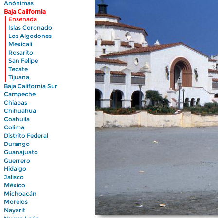
Anónimas
Baja California
|
Ensenada
|
Islas Coronado
|
Los Algodones
|
Mexicali
|
Rosarito
|
San Felipe
|
Tecate
|
Tijuana
Baja California Sur
Campeche
Chiapas
Chihuahua
Coahuila
Colima
Distrito Federal
Durango
Guanajuato
Guerrero
Hidalgo
Jalisco
México
Michoacán
Morelos
Nayarit