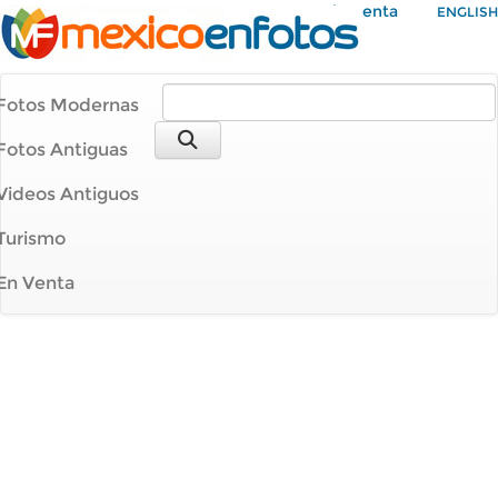
Mi Cuenta
ENGLISH
Fotos Modernas
Fotos Antiguas
Videos Antiguos
Turismo
En Venta