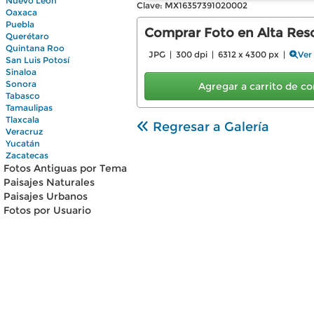
Nuevo León
Clave: MX16357391020002
Oaxaca
Puebla
Comprar Foto en Alta Reso
Querétaro
Quintana Roo
JPG | 300 dpi | 6312 x 4300 px |
Ver
San Luis Potosí
Sinaloa
Sonora
Agregar a carrito de 
Tabasco
Tamaulipas
Tlaxcala
Regresar a Galería
Veracruz
Yucatán
Zacatecas
Fotos Antiguas por Tema
Paisajes Naturales
Paisajes Urbanos
Fotos por Usuario