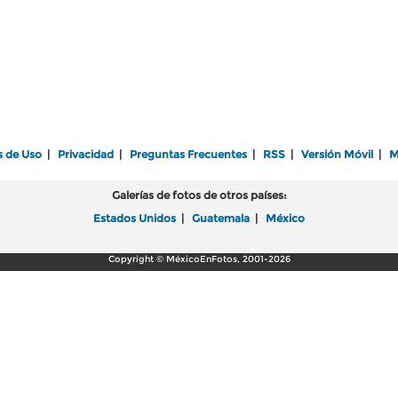
s de Uso
|
Privacidad
|
Preguntas Frecuentes
|
RSS
|
Versión Móvil
|
M
Galerías de fotos de otros países:
Estados Unidos
|
Guatemala
|
México
Copyright © MéxicoEnFotos, 2001-2026