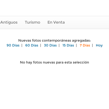
 Antiguos
Turismo
En Venta
Nuevas fotos contemporáneas agregadas:
90 Días
|
60 Días
|
30 Días
|
15 Días
|
7 Días
|
Hoy
No hay fotos nuevas para esta selección