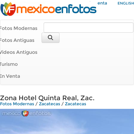
Mi Cuenta
ENGLISH
Fotos Modernas
Fotos Antiguas
Videos Antiguos
Turismo
En Venta
Zona Hotel Quinta Real, Zac.
Fotos Modernas
/
Zacatecas
/
Zacatecas