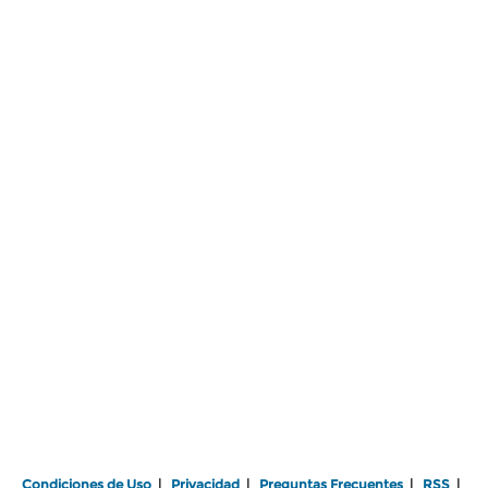
Condiciones de Uso
|
Privacidad
|
Preguntas Frecuentes
|
RSS
|