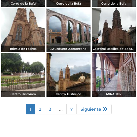
Cerro de la Bufa
Cerro de la Bufa
Cerro de la Bufa
Iglesia de Fatima
Acueducto Zacatecano
Catedral Basílica de Zacatecas
Centro Histórico
Centro Histórico
MIRADOR
1
2
3
...
7
Siguiente