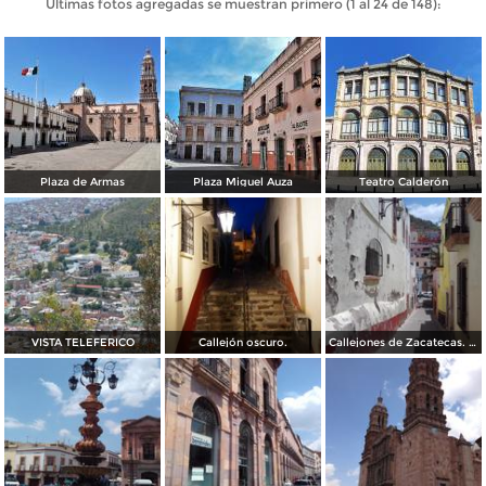
Últimas fotos agregadas se muestran primero (1 al 24 de 148):
Plaza de Armas
Plaza Miguel Auza
Teatro Calderón
VISTA TELEFERICO
Callejón oscuro.
Callejones de Zacatecas. Abril/2017