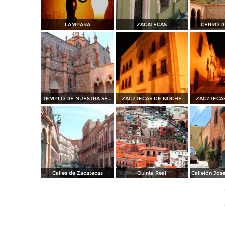
LAMPARA
ZACATECAS
CERRO D
TEMPLO DE NUESTRA SEÑORA DE FATIMA
ZACZTECAS DE NOCHE
ZACZTECA
Calles de Zacatecas
Quinta Real