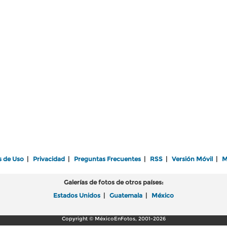
s de Uso
|
Privacidad
|
Preguntas Frecuentes
|
RSS
|
Versión Móvil
|
M
Galerías de fotos de otros países:
Estados Unidos
|
Guatemala
|
México
Copyright © MéxicoEnFotos, 2001-2026