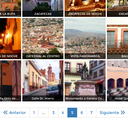
E LA BUFA
ZACATECAS
ZACATECAS DE NOCHE
ZACA
S DE NOCHE
CATEDRAL AL CENTRO
VISTA PANORAMICA
BAL
Callejón Josefa Ortiz de Domínguez
Calle Dr. Hierro
Monumento a Genaro Codina
Hotel Qu
Anterior
1
...
3
4
5
6
7
Siguiente