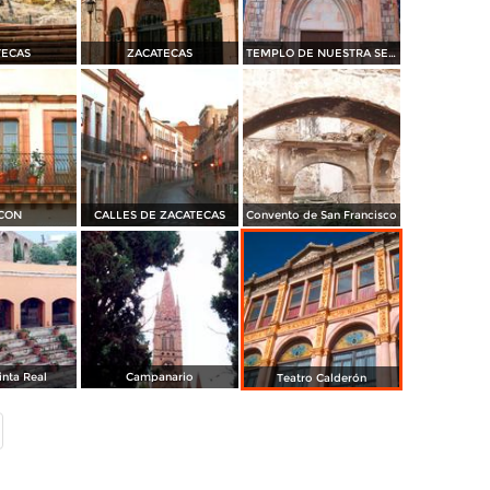
TECAS
ZACATECAS
TEMPLO DE NUESTRA SEÑORA DE FATIMA
CON
CALLES DE ZACATECAS
Convento de San Francisco
inta Real
Campanario
Teatro Calderón