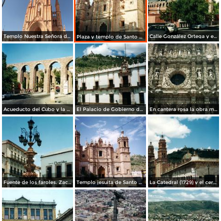
Templo Nuestra Señora de Fátima
Calle González Ortega y el acueducto del Cubo. Zacatecas. 2002
Plaza y templo de Santo Domingo. Zacatecas. 2002
Acueducto del Cubo y la calle González Ortega. Zacatecas. 2002
El Palacio de Gobierno de estilo barroco (Siglo XVIII). Zacatecas. 2002
En cantera rosa la obra maestra del barroco exuberante. Zacatecas. 2002
Fuente de los faroles. Zacatecas. 2002
Templo jesuita de Santo Domingo (1746). Zacatecas. 2002
La Catedral (1729) y el cerro de la Bufa. Zacatecas. Junio/2002