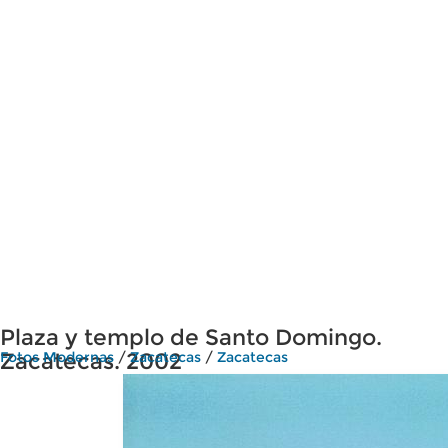
Plaza y templo de Santo Domingo.
Zacatecas. 2002
Fotos Modernas
/
Zacatecas
/
Zacatecas