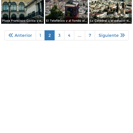
Plaza Francisco Goitia y el Teatro Calderón (1891). Zacatecas. 2002
El Teleférico y al fondo el centro histórico de Zacatecas. 2002
La Catedral y el palacio de gobierno desde el Teleférico. Zacatecas. 2002
Anterior
1
2
3
4
...
7
Siguiente