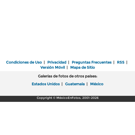
Condiciones de Uso
|
Privacidad
|
Preguntas Frecuentes
|
RSS
|
Versión Móvil
|
Mapa de Sitio
Galerías de fotos de otros países:
Estados Unidos
|
Guatemala
|
México
Copyright © MéxicoEnFotos, 2001-2026