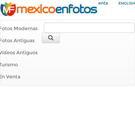
Mi Cuenta
ENGLISH
Fotos Modernas
Fotos Antiguas
Videos Antiguos
Turismo
En Venta