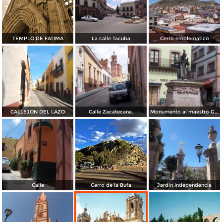
TEMPLO DE FATIMA
La calle Tacuba
Cerro emblemático
CALLEJÓN DEL LAZO
Calle Zacatecana.
Monumento al maestro Genaro Codina Fernández
Calle
Cerro de la Bufa
Jardin Independencia