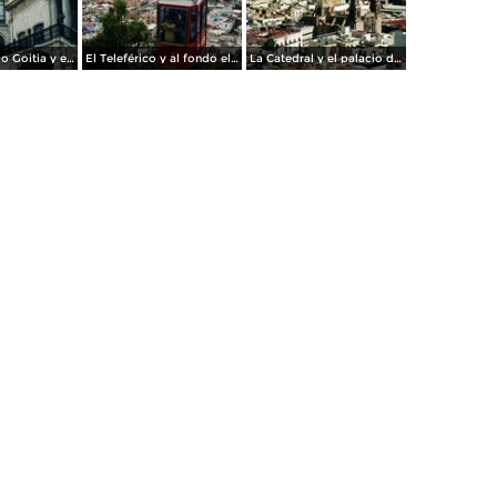
Plaza Francisco Goitia y el Teatro Calderón (1891). Zacatecas. 2002
El Teleférico y al fondo el centro histórico de Zacatecas. 2002
La Catedral y el palacio de gobierno desde el Teleférico. Zacatecas. 2002