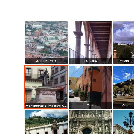
ACUEDUCTO
LA BUFA
CERRO D
Calle
Cerro d
Monumento al maestro Genaro Codina Fernández