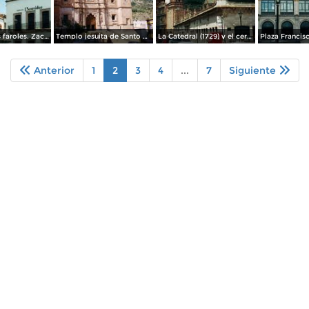
Fuente de los faroles. Zacatecas. 2002
Templo jesuita de Santo Domingo (1746). Zacatecas. 2002
La Catedral (1729) y el cerro de la Bufa. Zacatecas. Junio/2002
Anterior
1
2
3
4
...
7
Siguiente