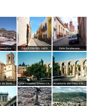
blemático
CALLEJÓN DEL LAZO
Calle Zacatecana.
Plaza y templo de Santo Domingo. Zacatecas. 2002
Calle González Ortega y el acueducto del Cubo. Zacatecas. 2002
Acueducto del Cubo y la calle González Ortega. Zacatecas. 2002