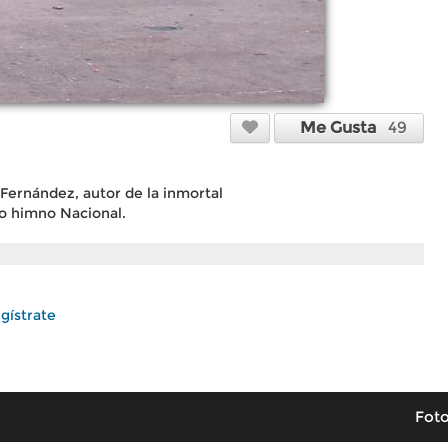
Me Gusta
49
ernández, autor de la inmortal
o himno Nacional.
gístrate
Foto