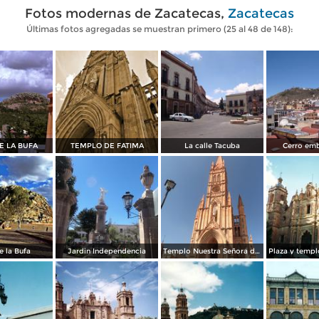
Fotos modernas de Zacatecas,
Zacatecas
Últimas fotos agregadas se muestran primero (25 al 48 de 148):
E LA BUFA
TEMPLO DE FATIMA
La calle Tacuba
Cerro em
e la Bufa
Jardin Independencia
Templo Nuestra Señora de Fátima