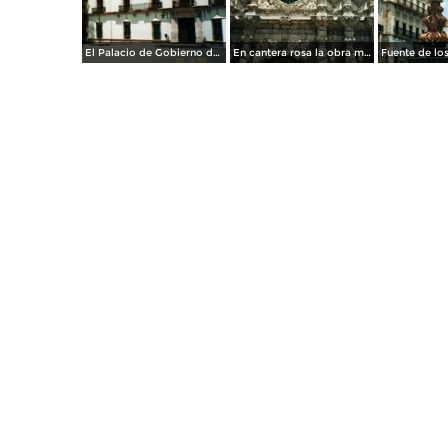
El Palacio de Gobierno de estilo barroco (Siglo XVIII). Zacatecas. 2002
En cantera rosa la obra maestra del barroco exuberante. Zacatecas. 2002