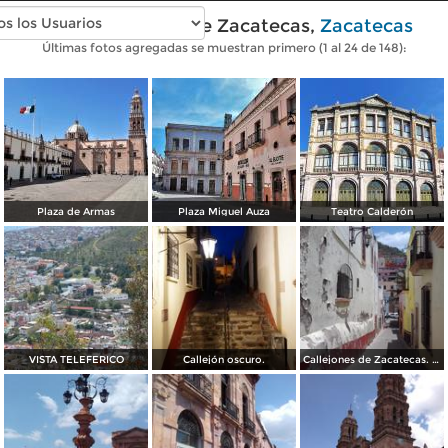
Fotos modernas de Zacatecas,
Zacatecas
Últimas fotos agregadas se muestran primero (1 al 24 de 148):
Plaza de Armas
Plaza Miguel Auza
Teatro Calderón
VISTA TELEFERICO
Callejón oscuro.
Callejones de Zacatecas. Abril/2017