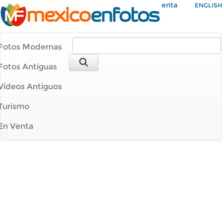
Mi Cuenta
ENGLISH
Fotos Modernas
Fotos Antiguas
Videos Antiguos
Turismo
En Venta