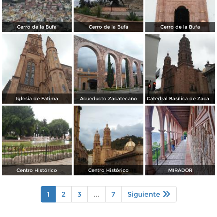
Cerro de la Bufa
Cerro de la Bufa
Cerro de la Bufa
Iglesia de Fatima
Acueducto Zacatecano
Catedral Basílica de Zacatecas
Centro Histórico
Centro Histórico
MIRADOR
1
2
3
...
7
Siguiente