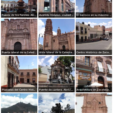
Fuente de los Faroles. Abril/2017
Avenida Hidalgo, ciudad de Zacatecas. Abril/2017
El barroco en su máximo esplendor. Catedral de Zacatecas. Abril/2017
Puerta lateral de la Catedral de Zacatecas. Abril/2017
Vista lateral de la Catedral de Zacatecas. Abril/2017
Centro Histórico de Zacatecas. Abril/2017
Plazuelas del Centro Histórico. Abril/2017
Fuente de cantera. Abril/2017
Arquitectura en Zacatecas. Abril/2017