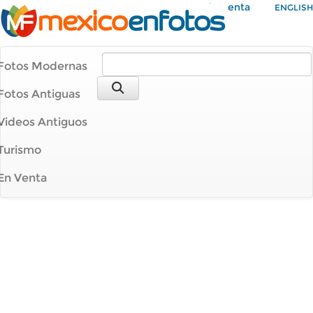
Mi Cuenta
ENGLISH
Fotos Modernas
Fotos Antiguas
Videos Antiguos
Turismo
En Venta