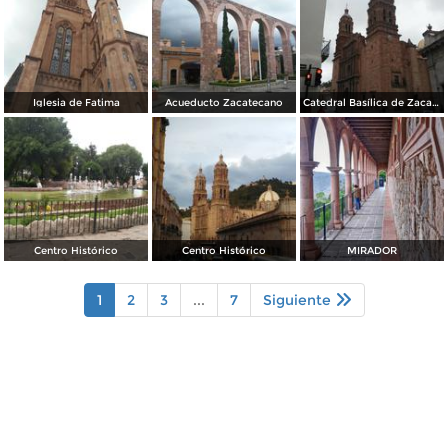
Iglesia de Fatima
Acueducto Zacatecano
Catedral Basílica de Zacatecas
Centro Histórico
Centro Histórico
MIRADOR
1
2
3
...
7
Siguiente