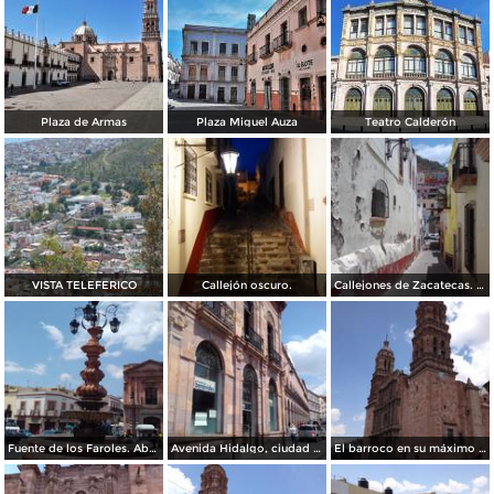
Plaza de Armas
Plaza Miguel Auza
Teatro Calderón
VISTA TELEFERICO
Callejón oscuro.
Callejones de Zacatecas. Abril/2017
Fuente de los Faroles. Abril/2017
Avenida Hidalgo, ciudad de Zacatecas. Abril/2017
El barroco en su máximo esplendor. Catedral de Zacatecas. Abril/2017