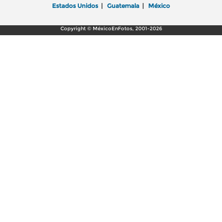
Estados Unidos
|
Guatemala
|
México
Copyright © MéxicoEnFotos, 2001-2026