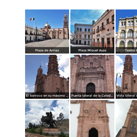
Plaza de Armas
Plaza Miguel Auza
Teatro 
El barroco en su máximo esplendor. Catedral de Zacatecas. Abril/2017
Puerta lateral de la Catedral de Zacatecas. Abril/2017