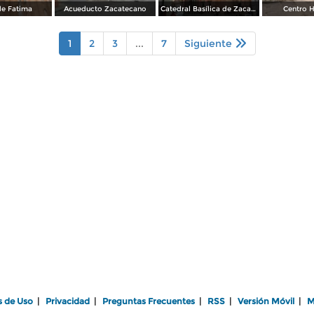
de Fatima
Acueducto Zacatecano
Catedral Basílica de Zacatecas
Centro H
1
2
3
...
7
Siguiente
s de Uso
|
Privacidad
|
Preguntas Frecuentes
|
RSS
|
Versión Móvil
|
M