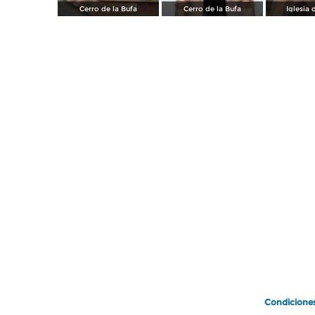
Cerro de la Bufa
Cerro de la Bufa
Iglesia 
Condicione