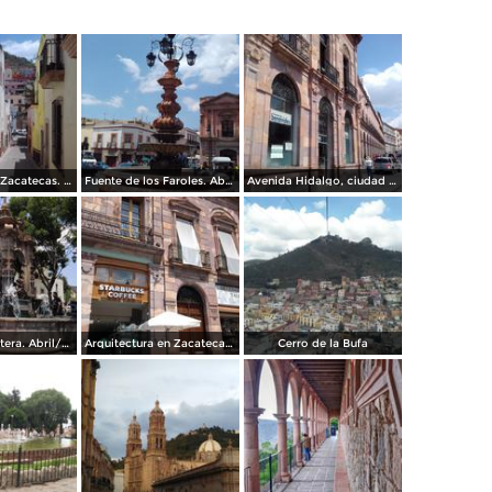
Callejones de Zacatecas. Abril/2017
Fuente de los Faroles. Abril/2017
Avenida Hidalgo, ciudad de Zacatecas. Abril/2017
Fuente de cantera. Abril/2017
Arquitectura en Zacatecas. Abril/2017
Cerro de la Bufa