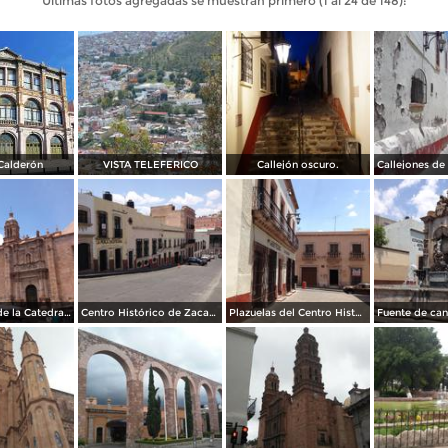
Últimas fotos agregadas se muestran primero (1 al 24 de 148):
Calderón
VISTA TELEFERICO
Callejón oscuro.
Vista lateral de la Catedral de Zacatecas. Abril/2017
Centro Histórico de Zacatecas. Abril/2017
Plazuelas del Centro Histórico. Abril/2017