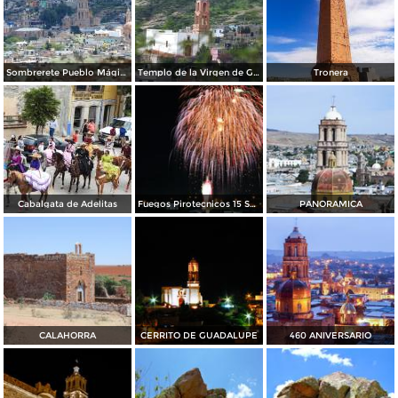
Sombrerete Pueblo Mágico
Templo de la Virgen de Guadalupe
Tronera
Cabalgata de Adelitas
Fuegos Pirotecnicos 15 Septiembre, en Sombrerete.
PANORAMICA
CALAHORRA
CERRITO DE GUADALUPE
460 ANIVERSARIO