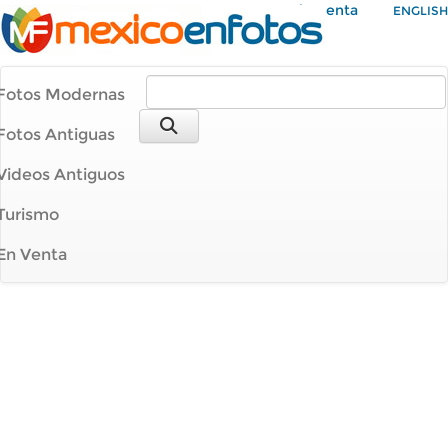
Mi Cuenta
ENGLISH
Fotos Modernas
Fotos Antiguas
Videos Antiguos
Turismo
En Venta