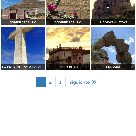
SOMBRERETILLO
SOMBRERETILLO
PIEDRAS HUECAS
LA CRUZ DEL SOMBRERETILLO
CIELO ROJO
ENIGMA!
1
2
3
Siguiente