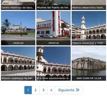
Centro Histórico de Veracruz. Junio/2018
Muelles del Puerto de Veracruz. Junio/2018
Nuevos desarrollos habitacionales cerca del aeropuerto. Agosto/2013
veracruz
veracruz
Palacio municipal y centro de Veracruz. Enero/2013
Palacio municipal de Veracruz. Enero/2013
El primer ayuntamiento de América. Veracruz. Enero/2013
SAN JUAN DE ULUA
1
2
3
4
Siguiente