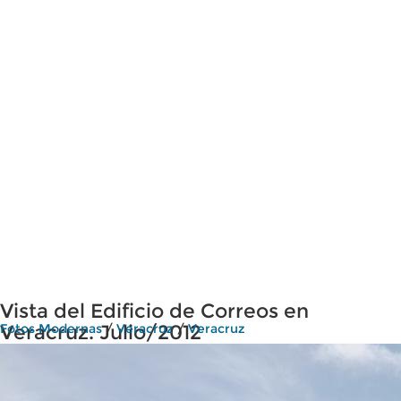
Vista del Edificio de Correos en
Veracruz. Julio/2012
Fotos Modernas
/
Veracruz
/
Veracruz