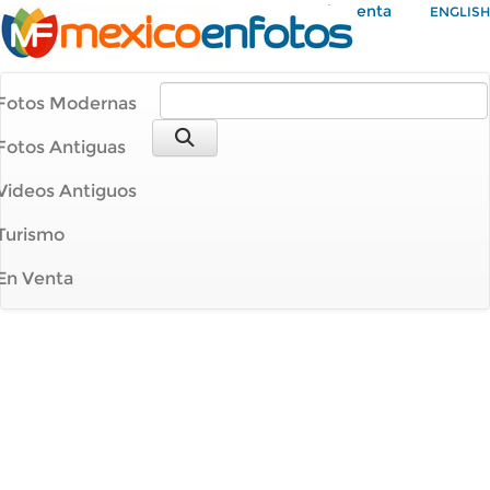
Mi Cuenta
ENGLISH
Fotos Modernas
Fotos Antiguas
Videos Antiguos
Turismo
En Venta