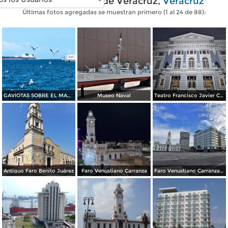
Fotos modernas de Veracruz,
Veracruz
Últimas fotos agregadas se muestran primero (1 al 24 de 88):
GAVIOTAS SOBRE EL MAR AZUL DE VERACRUZ
Museo Naval
Teatro Francisco Javier Clavijero
Antiguo Faro Benito Juárez
Faro Venustiano Carranza
Faro Venustiano Carranza y Hotel Emporio