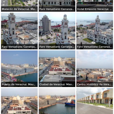
Malecón de Veracruz. Mayo/2018
Faro Venustiano Carranza. Mayo/2018
Hotel Emporio Veracruz. Mayo/2018
Faro Venustiano Carranza. Mayo/2018
Faro Venustiano Carranza y Museo Naval. Mayo/2018
Faro Venustiano Carranza. Mayo/2018
Puerto de Veracruz. Mayo/2018
Ciudad de Veracruz. Mayo/2018
Centro Histórico de Veracruz. Junio/2018