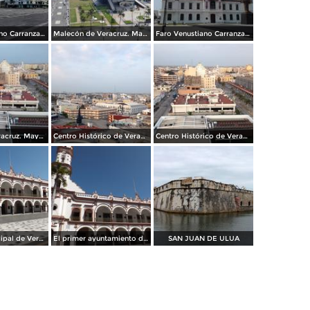
Faro Venustiano Carranza y Hotel Emporio
Malecón de Veracruz. Mayo/2018
Faro Venustiano Carranza. Mayo/2018
Ciudad de Veracruz. Mayo/2018
Centro Histórico de Veracruz. Junio/2018
Centro Histórico de Veracruz. Junio/2018
Palacio municipal de Veracruz. Enero/2013
El primer ayuntamiento de América. Veracruz. Enero/2013
SAN JUAN DE ULUA