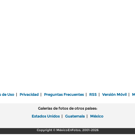
s de Uso
|
Privacidad
|
Preguntas Frecuentes
|
RSS
|
Versión Móvil
|
M
Galerías de fotos de otros países:
Estados Unidos
|
Guatemala
|
México
Copyright © MéxicoEnFotos, 2001-2026