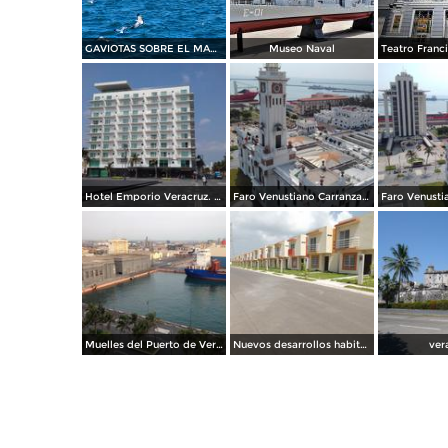
GAVIOTAS SOBRE EL MAR AZUL DE VERACRUZ
Museo Naval
Hotel Emporio Veracruz. Mayo/2018
Faro Venustiano Carranza. Mayo/2018
Muelles del Puerto de Veracruz. Junio/2018
Nuevos desarrollos habitacionales cerca del aeropuerto. Agosto/2013
ver