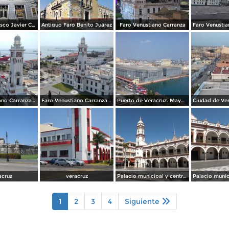
Teatro Francisco Javier Clavijero
Antiguo Faro Benito Juárez
Faro Venustiano Carranza
Faro Venustiano Carranza y Museo Naval. Mayo/2018
Faro Venustiano Carranza. Mayo/2018
Puerto de Veracruz. Mayo/2018
acruz
veracruz
Palacio municipal y centro de Veracruz. Enero/2013
1
2
3
4
Siguiente