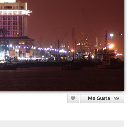
Me Gusta
49