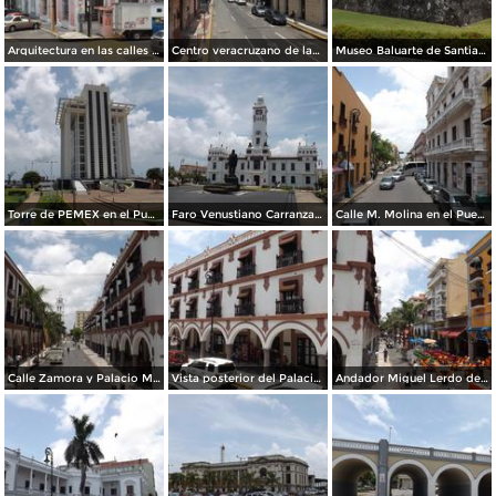
Arquitectura en las calles Rayón y Gómez Farías. Julio/2012
Centro veracruzano de las artes y Av. Independencia. Julio/2012
Museo Baluarte de Santiago en el Puerto de Veracruz. Julio/2012
Torre de PEMEX en el Puerto de Veracruz. Julio/2012
Faro Venustiano Carranza en el Puerto de Veracruz. Julio/2012
Calle M. Molina en el Puerto de Veracruz. Julio/2012
Calle Zamora y Palacio Municipal de Veracruz. Julio/2012
Vista posterior del Palacio Municipal y la calle Zaragoza. Julio/2012
Andador Miguel Lerdo de Tejada en Veracruz. Julio/2012