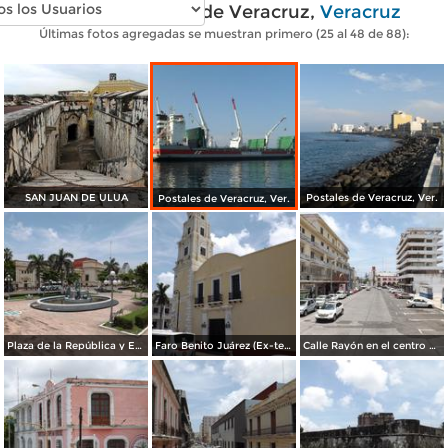
Fotos modernas de Veracruz,
Veracruz
Últimas fotos agregadas se muestran primero (25 al 48 de 88):
SAN JUAN DE ULUA
Postales de Veracruz, Ver.
Postales de Veracruz, Ver.
Plaza de la República y Edificio de la aduana. Julio/2012
Faro Benito Juárez (Ex-templo de San Francisco). Julio/2012
Calle Rayón en el centro de Veracruz. Julio/2012