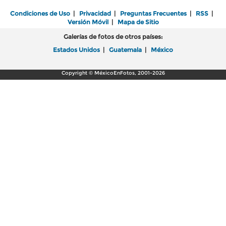
Condiciones de Uso
|
Privacidad
|
Preguntas Frecuentes
|
RSS
|
Versión Móvil
|
Mapa de Sitio
Galerías de fotos de otros países:
Estados Unidos
|
Guatemala
|
México
Copyright © MéxicoEnFotos, 2001-2026