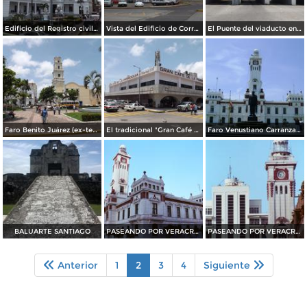
Edificio del Registro civil y Hotel Colonial. Veracruz. Julio/2012
Vista del Edificio de Correos en Veracruz. Julio/2012
El Puente del viaducto en Veracruz. Julio/2012
Faro Benito Juárez (ex-templo de San Francisco) y Plaza de la República. Julio/2012
El tradicional "Gran Café de la Parroquia". Julio/2012
Faro Venustiano Carranza (Museo Naval). Julio/2012
BALUARTE SANTIAGO
PASEANDO POR VERACRUZ
PASEANDO POR VERACRUZ
Anterior
1
2
3
4
Siguiente