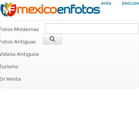
Mi Cuenta
ENGLISH
Fotos Modernas
Fotos Antiguas
Videos Antiguos
Turismo
En Venta