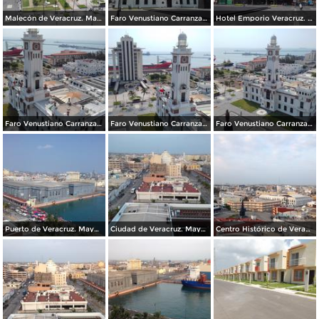
Malecón de Veracruz. Mayo/2018
Faro Venustiano Carranza. Mayo/2018
Hotel Emporio Veracruz. Mayo/2018
Faro Venustiano Carranza. Mayo/2018
Faro Venustiano Carranza y Museo Naval. Mayo/2018
Faro Venustiano Carranza. Mayo/2018
Puerto de Veracruz. Mayo/2018
Ciudad de Veracruz. Mayo/2018
Centro Histórico de Veracruz. Junio/2018