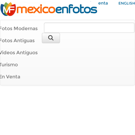
Mi Cuenta
ENGLISH
Fotos Modernas
Fotos Antiguas
Videos Antiguos
Turismo
En Venta