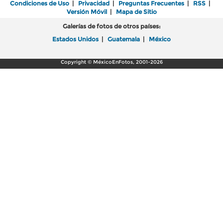
Condiciones de Uso
|
Privacidad
|
Preguntas Frecuentes
|
RSS
|
Versión Móvil
|
Mapa de Sitio
Galerías de fotos de otros países:
Estados Unidos
|
Guatemala
|
México
Copyright © MéxicoEnFotos, 2001-2026