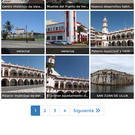
Centro Histórico de Veracruz. Junio/2018
Muelles del Puerto de Veracruz. Junio/2018
Nuevos desarrollos habitacionales cerca del aeropuerto. Agosto/2013
veracruz
veracruz
Palacio municipal y centro de Veracruz. Enero/2013
Palacio municipal de Veracruz. Enero/2013
El primer ayuntamiento de América. Veracruz. Enero/2013
SAN JUAN DE ULUA
1
2
3
4
Siguiente