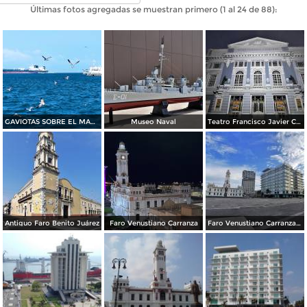
Últimas fotos agregadas se muestran primero (1 al 24 de 88):
GAVIOTAS SOBRE EL MAR AZUL DE VERACRUZ
Museo Naval
Teatro Francisco Javier Clavijero
Antiguo Faro Benito Juárez
Faro Venustiano Carranza
Faro Venustiano Carranza y Hotel Emporio