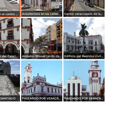
Arquitectura en las calles Rayón y Gómez Farías. Julio/2012
Centro veracruzano de las artes y Av. Independencia. Julio/2012
Calle Rayón en el centro de Veracruz. Julio/2012
Vista posterior del Palacio Municipal y la calle Zaragoza. Julio/2012
Andador Miguel Lerdo de Tejada en Veracruz. Julio/2012
Edificio del Registro civil y Hotel Colonial. Veracruz. Julio/2012
 SANTIAGO
PASEANDO POR VERACRUZ
PASEANDO POR VERACRUZ