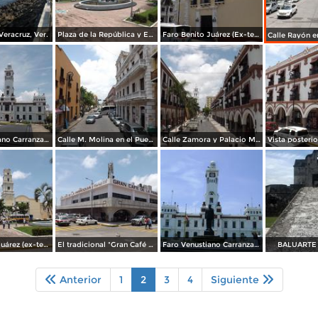
Veracruz, Ver.
Plaza de la República y Edificio de la aduana. Julio/2012
Faro Benito Juárez (Ex-templo de San Francisco). Julio/2012
Faro Venustiano Carranza en el Puerto de Veracruz. Julio/2012
Calle M. Molina en el Puerto de Veracruz. Julio/2012
Calle Zamora y Palacio Municipal de Veracruz. Julio/2012
Faro Benito Juárez (ex-templo de San Francisco) y Plaza de la República. Julio/2012
El tradicional "Gran Café de la Parroquia". Julio/2012
Faro Venustiano Carranza (Museo Naval). Julio/2012
BALUARTE
Anterior
1
2
3
4
Siguiente