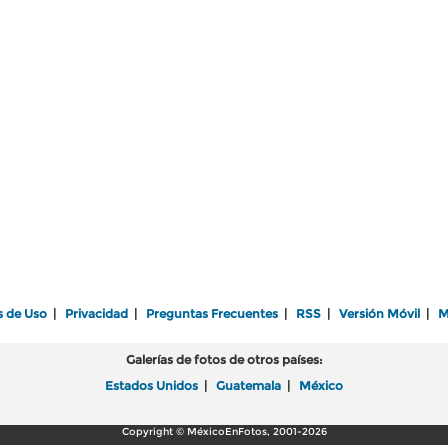
s de Uso
|
Privacidad
|
Preguntas Frecuentes
|
RSS
|
Versión Móvil
|
M
Galerías de fotos de otros países:
Estados Unidos
|
Guatemala
|
México
Copyright © MéxicoEnFotos, 2001-2026