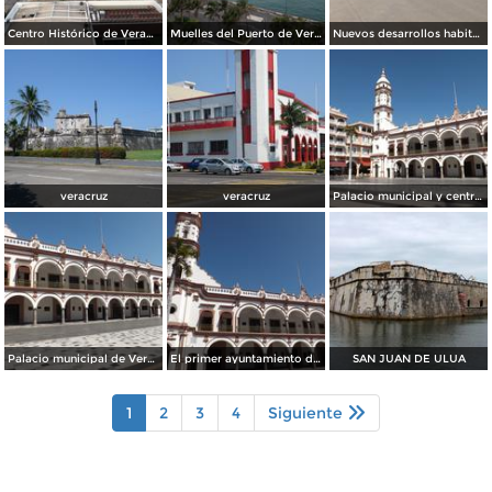
Centro Histórico de Veracruz. Junio/2018
Muelles del Puerto de Veracruz. Junio/2018
Nuevos desarrollos habitacionales cerca del aeropuerto. Agosto/2013
veracruz
veracruz
Palacio municipal y centro de Veracruz. Enero/2013
Palacio municipal de Veracruz. Enero/2013
El primer ayuntamiento de América. Veracruz. Enero/2013
SAN JUAN DE ULUA
1
2
3
4
Siguiente