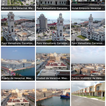
Malecón de Veracruz. Mayo/2018
Faro Venustiano Carranza. Mayo/2018
Hotel Emporio Veracruz. Mayo/2018
Faro Venustiano Carranza. Mayo/2018
Faro Venustiano Carranza y Museo Naval. Mayo/2018
Faro Venustiano Carranza. Mayo/2018
Puerto de Veracruz. Mayo/2018
Ciudad de Veracruz. Mayo/2018
Centro Histórico de Veracruz. Junio/2018