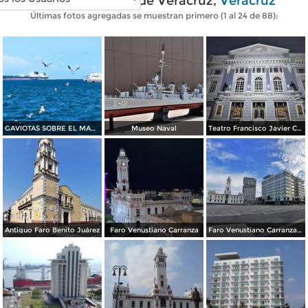
Fotos modernas de Veracruz,
Veracruz
Últimas fotos agregadas se muestran primero (1 al 24 de 88):
GAVIOTAS SOBRE EL MAR AZUL DE VERACRUZ
Museo Naval
Teatro Francisco Javier Clavijero
Antiguo Faro Benito Juárez
Faro Venustiano Carranza
Faro Venustiano Carranza y Hotel Emporio