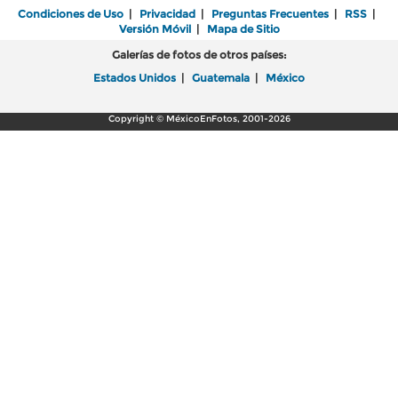
Condiciones de Uso
|
Privacidad
|
Preguntas Frecuentes
|
RSS
|
Versión Móvil
|
Mapa de Sitio
Galerías de fotos de otros países:
Estados Unidos
|
Guatemala
|
México
Copyright © MéxicoEnFotos, 2001-2026