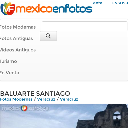
Mi Cuenta
ENGLISH
Fotos Modernas
Fotos Antiguas
Videos Antiguos
Turismo
En Venta
BALUARTE SANTIAGO
Fotos Modernas
/
Veracruz
/
Veracruz