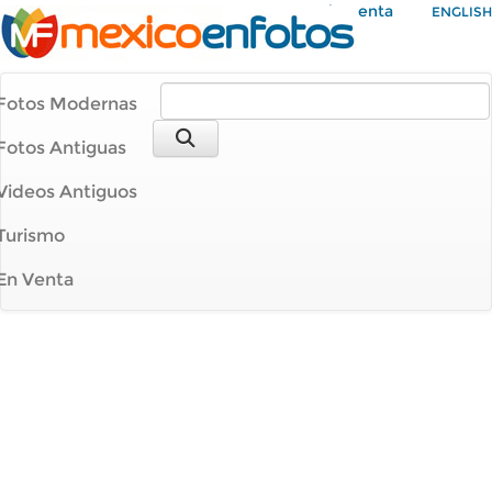
Mi Cuenta
ENGLISH
Fotos Modernas
Fotos Antiguas
Videos Antiguos
Turismo
En Venta