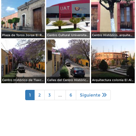
Plaza de Toros Jorge El Ranchero Aguilar. Mayo/2017
Centro Cultural Universitario. Junio/2017
Centro Histórico, arquitectura. Mayo/2017
Centro Histórico de Tlaxcala. Abril/2017
Calles del Centro Histórico de Tlaxcala en Primavera. Abril/2017
Arquitectura colonia El Alto. Zona Metropolitana de Tlaxcala. Marzo/2017
1
2
3
...
6
Siguiente