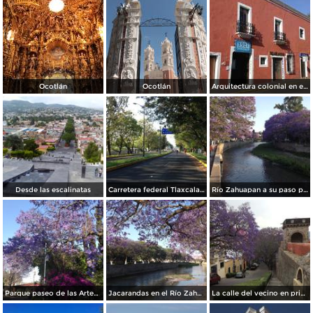
Ocotlán
Ocotlán
Arquitectura colonial en el Centro Histórico de Tlaxcala. Octubre/2018
Desde las escalinatas
Carretera federal Tlaxcala-Puebla. Junio/2018
Río Zahuapan a su paso por la capital de Tlaxcala. Abril/2018
Parque paseo de las Artesanías. Abril/2018
Jacarandas en el Río Zahuapan. Abril/2018
La calle del vecino en primavera, a la derecha el ex-convento franciscano del siglo XVI. Abril/2018