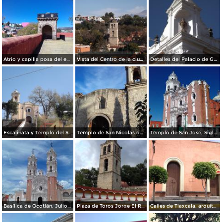
Atrio y capilla posa del ex-convento franciscano del siglo XVI. Febrero/2018
Vista del Centro de la ciudad de Tlaxcala. Diciembre/2017
Detalles del Palacio de Gobierno de Tlaxcala. Diciembre/2017
Escalinata y Templo del Señor del Vecino. Diciembre/2017
Templo de San Nicolás de Bari. Diciembre/2017
Templo de San José, Siglo XVII. Agosto/2017
Basílica de Ocotlán. Julio/2017
Plaza de Toros Jorge El Ranchero Aguilar y Torre Campanario del ex-convento del siglo XVI. Julio/2017
Calles de Tlaxcala, arquitectura. Julio/2017