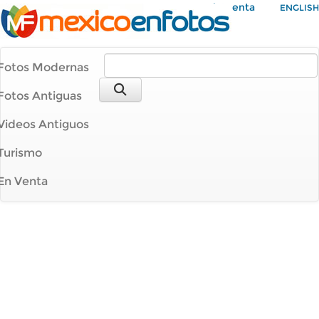
Mi Cuenta
ENGLISH
Fotos Modernas
Fotos Antiguas
Videos Antiguos
Turismo
En Venta