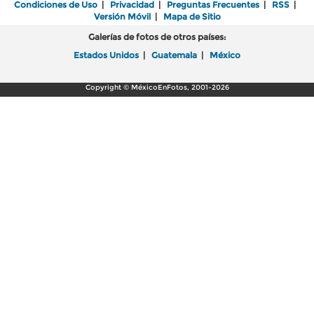
Condiciones de Uso
|
Privacidad
|
Preguntas Frecuentes
|
RSS
|
Versión Móvil
|
Mapa de Sitio
Galerías de fotos de otros países:
Estados Unidos
|
Guatemala
|
México
Copyright © MéxicoEnFotos, 2001-2026