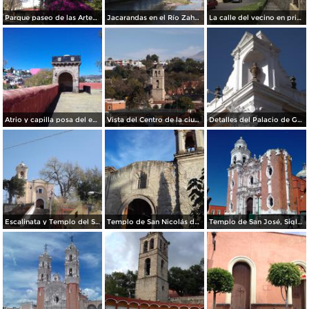
Parque paseo de las Artesanías. Abril/2018
Jacarandas en el Río Zahuapan. Abril/2018
La calle del vecino en primavera, a la derecha el ex-convento franciscano del siglo XVI. Abril/2018
Atrio y capilla posa del ex-convento franciscano del siglo XVI. Febrero/2018
Vista del Centro de la ciudad de Tlaxcala. Diciembre/2017
Detalles del Palacio de Gobierno de Tlaxcala. Diciembre/2017
Escalinata y Templo del Señor del Vecino. Diciembre/2017
Templo de San Nicolás de Bari. Diciembre/2017
Templo de San José, Siglo XVII. Agosto/2017