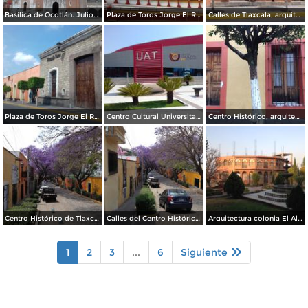
Basílica de Ocotlán. Julio/2017
Plaza de Toros Jorge El Ranchero Aguilar y Torre Campanario del ex-convento del siglo XVI. Julio/2017
Calles de Tlaxcala, arquitectura. Julio/2017
Plaza de Toros Jorge El Ranchero Aguilar. Mayo/2017
Centro Cultural Universitario. Junio/2017
Centro Histórico, arquitectura. Mayo/2017
Centro Histórico de Tlaxcala. Abril/2017
Calles del Centro Histórico de Tlaxcala en Primavera. Abril/2017
Arquitectura colonia El Alto. Zona Metropolitana de Tlaxcala. Marzo/2017
1
2
3
...
6
Siguiente