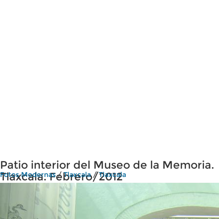
Patio interior del Museo de la Memoria.
Tlaxcala. Febrero/2012
Fotos Modernas
/
Tlaxcala
/
Tlaxcala