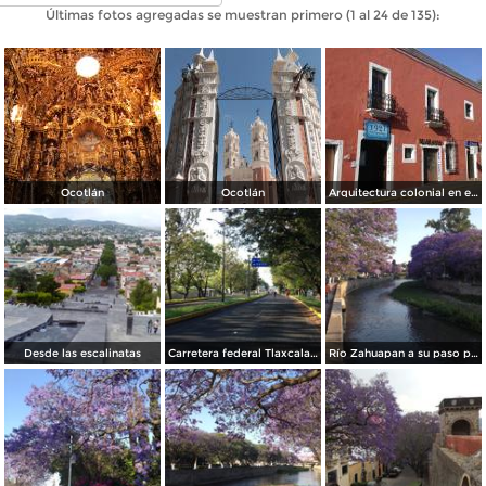
Últimas fotos agregadas se muestran primero (1 al 24 de 135):
Ocotlán
Ocotlán
Arquitectura colonial en el Centro Histórico de Tlaxcala. Octubre/2018
Desde las escalinatas
Carretera federal Tlaxcala-Puebla. Junio/2018
Río Zahuapan a su paso por la capital de Tlaxcala. Abril/2018