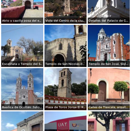
Atrio y capilla posa del ex-convento franciscano del siglo XVI. Febrero/2018
Vista del Centro de la ciudad de Tlaxcala. Diciembre/2017
Detalles del Palacio de Gobierno de Tlaxcala. Diciembre/2017
Escalinata y Templo del Señor del Vecino. Diciembre/2017
Templo de San Nicolás de Bari. Diciembre/2017
Templo de San José, Siglo XVII. Agosto/2017
Basílica de Ocotlán. Julio/2017
Plaza de Toros Jorge El Ranchero Aguilar y Torre Campanario del ex-convento del siglo XVI. Julio/2017
Calles de Tlaxcala, arquitectura. Julio/2017