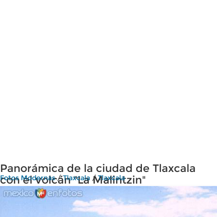
Panorámica de la ciudad de Tlaxcala
con el volcán "La Malintzin"
Fotos Modernas
/
Tlaxcala
/
Tlaxcala