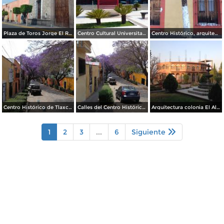
Plaza de Toros Jorge El Ranchero Aguilar. Mayo/2017
Centro Cultural Universitario. Junio/2017
Centro Histórico, arquitectura. Mayo/2017
Centro Histórico de Tlaxcala. Abril/2017
Calles del Centro Histórico de Tlaxcala en Primavera. Abril/2017
Arquitectura colonia El Alto. Zona Metropolitana de Tlaxcala. Marzo/2017
1
2
3
...
6
Siguiente