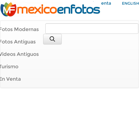
Mi Cuenta
ENGLISH
Fotos Modernas
Fotos Antiguas
Videos Antiguos
Turismo
En Venta