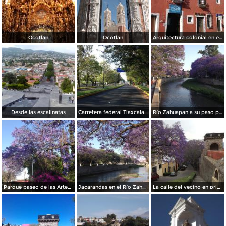
Ocotlán
Ocotlán
Arquitectura colonial en el Centro Histórico de Tlaxcala. Octubre/2018
Desde las escalinatas
Carretera federal Tlaxcala-Puebla. Junio/2018
Río Zahuapan a su paso por la capital de Tlaxcala. Abril/2018
Parque paseo de las Artesanías. Abril/2018
Jacarandas en el Río Zahuapan. Abril/2018
La calle del vecino en primavera, a la derecha el ex-convento franciscano del siglo XVI. Abril/2018