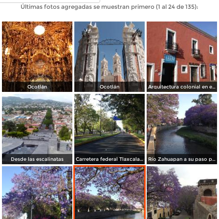
Últimas fotos agregadas se muestran primero (1 al 24 de 135):
Ocotlán
Ocotlán
Arquitectura colonial en el Centro Histórico de Tlaxcala. Octubre/2018
Desde las escalinatas
Carretera federal Tlaxcala-Puebla. Junio/2018
Río Zahuapan a su paso por la capital de Tlaxcala. Abril/2018