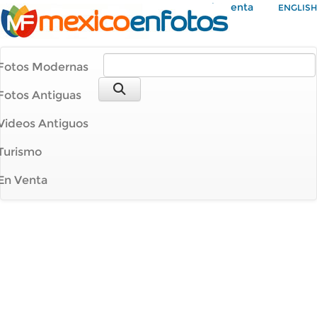
Mi Cuenta
ENGLISH
Fotos Modernas
Fotos Antiguas
Videos Antiguos
Turismo
En Venta