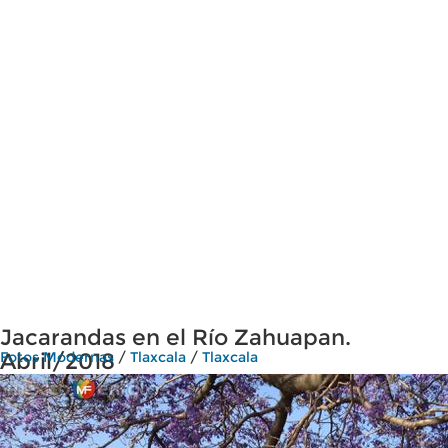
Jacarandas en el Río Zahuapan.
Abril/2018
Fotos Modernas
/
Tlaxcala
/
Tlaxcala