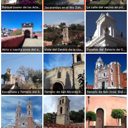
Parque paseo de las Artesanías. Abril/2018
La calle del vecino en primavera, a la derecha el ex-convento franciscano del siglo XVI. Abril/2018
Jacarandas en el Río Zahuapan. Abril/2018
Atrio y capilla posa del ex-convento franciscano del siglo XVI. Febrero/2018
Vista del Centro de la ciudad de Tlaxcala. Diciembre/2017
Detalles del Palacio de Gobierno de Tlaxcala. Diciembre/2017
Escalinata y Templo del Señor del Vecino. Diciembre/2017
Templo de San Nicolás de Bari. Diciembre/2017
Templo de San José, Siglo XVII. Agosto/2017