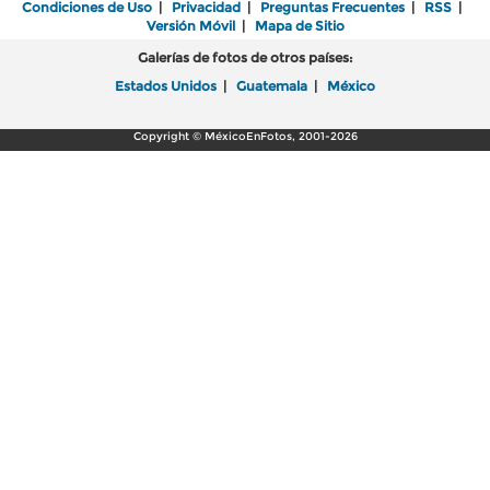
Condiciones de Uso
|
Privacidad
|
Preguntas Frecuentes
|
RSS
|
Versión Móvil
|
Mapa de Sitio
Galerías de fotos de otros países:
Estados Unidos
|
Guatemala
|
México
Copyright © MéxicoEnFotos, 2001-2026