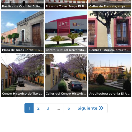
Basílica de Ocotlán. Julio/2017
Plaza de Toros Jorge El Ranchero Aguilar y Torre Campanario del ex-convento del siglo XVI. Julio/2017
Calles de Tlaxcala, arquitectura. Julio/2017
Plaza de Toros Jorge El Ranchero Aguilar. Mayo/2017
Centro Cultural Universitario. Junio/2017
Centro Histórico, arquitectura. Mayo/2017
Centro Histórico de Tlaxcala. Abril/2017
Calles del Centro Histórico de Tlaxcala en Primavera. Abril/2017
Arquitectura colonia El Alto. Zona Metropolitana de Tlaxcala. Marzo/2017
1
2
3
...
6
Siguiente