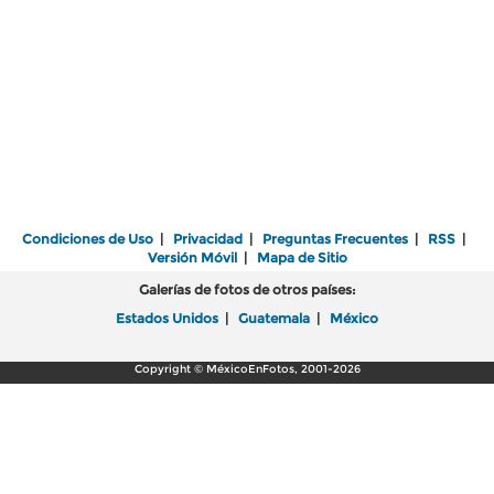
Condiciones de Uso
|
Privacidad
|
Preguntas Frecuentes
|
RSS
|
Versión Móvil
|
Mapa de Sitio
Galerías de fotos de otros países:
Estados Unidos
|
Guatemala
|
México
Copyright © MéxicoEnFotos, 2001-2026