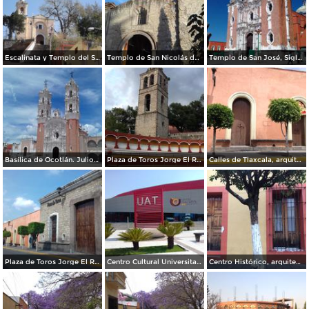
Escalinata y Templo del Señor del Vecino. Diciembre/2017
Templo de San Nicolás de Bari. Diciembre/2017
Templo de San José, Siglo XVII. Agosto/2017
Basílica de Ocotlán. Julio/2017
Plaza de Toros Jorge El Ranchero Aguilar y Torre Campanario del ex-convento del siglo XVI. Julio/2017
Calles de Tlaxcala, arquitectura. Julio/2017
Plaza de Toros Jorge El Ranchero Aguilar. Mayo/2017
Centro Cultural Universitario. Junio/2017
Centro Histórico, arquitectura. Mayo/2017