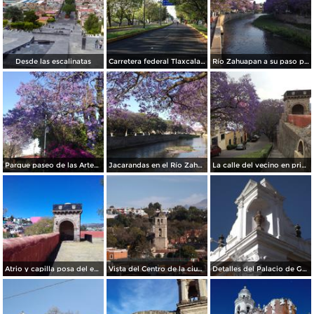
Desde las escalinatas
Carretera federal Tlaxcala-Puebla. Junio/2018
Río Zahuapan a su paso por la capital de Tlaxcala. Abril/2018
Parque paseo de las Artesanías. Abril/2018
Jacarandas en el Río Zahuapan. Abril/2018
La calle del vecino en primavera, a la derecha el ex-convento franciscano del siglo XVI. Abril/2018
Atrio y capilla posa del ex-convento franciscano del siglo XVI. Febrero/2018
Vista del Centro de la ciudad de Tlaxcala. Diciembre/2017
Detalles del Palacio de Gobierno de Tlaxcala. Diciembre/2017