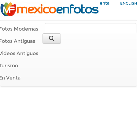
Mi Cuenta
ENGLISH
Fotos Modernas
Fotos Antiguas
Videos Antiguos
Turismo
En Venta