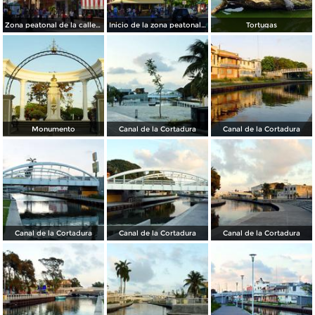
Zona peatonal de la calle Salvador Díaz Mirón
Inicio de la zona peatonal de la calle Díaz Mirón
Tortugas
Monumento
Canal de la Cortadura
Canal de la Cortadura
Canal de la Cortadura
Canal de la Cortadura
Canal de la Cortadura