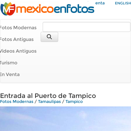
Mi Cuenta
ENGLISH
Fotos Modernas
Fotos Antiguas
Videos Antiguos
Turismo
En Venta
Entrada al Puerto de Tampico
Fotos Modernas
/
Tamaulipas
/
Tampico