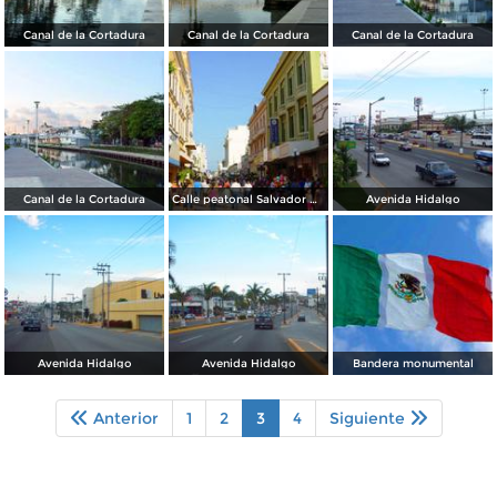
Canal de la Cortadura
Canal de la Cortadura
Canal de la Cortadura
Canal de la Cortadura
Calle peatonal Salvador Díaz Mirón
Avenida Hidalgo
Avenida Hidalgo
Avenida Hidalgo
Bandera monumental
Anterior
1
2
3
4
Siguiente