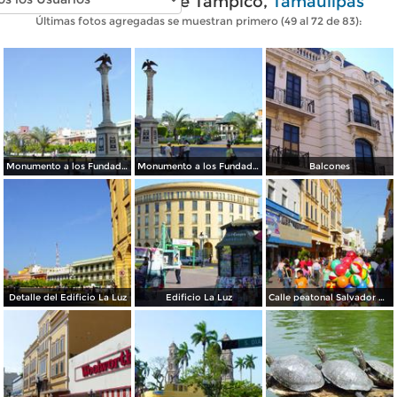
Fotos modernas de Tampico,
Tamaulipas
Últimas fotos agregadas se muestran primero (49 al 72 de 83):
Monumento a los Fundadores de Tampico
Monumento a los Fundadores de Tampico
Balcones
Detalle del Edificio La Luz
Edificio La Luz
Calle peatonal Salvador Díaz Mirón