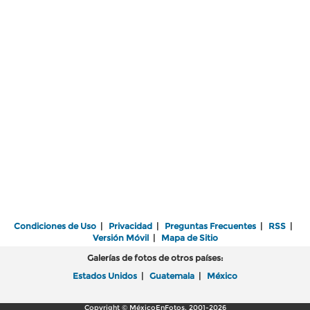
Condiciones de Uso
|
Privacidad
|
Preguntas Frecuentes
|
RSS
|
Versión Móvil
|
Mapa de Sitio
Galerías de fotos de otros países:
Estados Unidos
|
Guatemala
|
México
Copyright © MéxicoEnFotos, 2001-2026