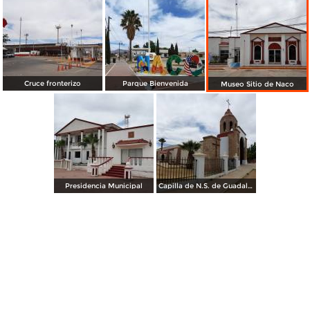
Cruce fronterizo
Parque Bienvenida
Museo Sitio de Naco
Presidencia Municipal
Capilla de N.S. de Guadalupe