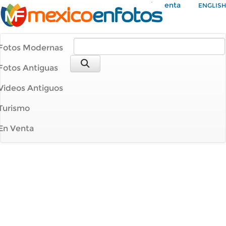
Mi Cuenta
ENGLISH
Fotos Modernas
Fotos Antiguas
Videos Antiguos
Turismo
En Venta