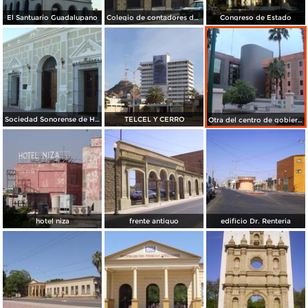
El Santuario Guadalupano
Colegio de contadores de sonora
Congreso de Estado
Sociedad Sonorense de Historia (antigua casa Uruchurtu)
TELCEL Y CERRO
Otra del centro de gobierno
hotel niza
frente antiguo
edificio Dr. Renteria