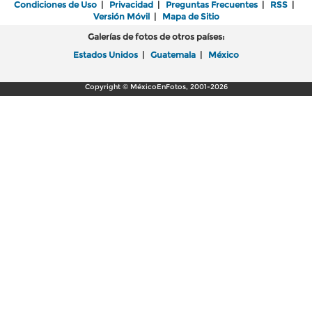
Condiciones de Uso
|
Privacidad
|
Preguntas Frecuentes
|
RSS
|
Versión Móvil
|
Mapa de Sitio
Galerías de fotos de otros países:
Estados Unidos
|
Guatemala
|
México
Copyright © MéxicoEnFotos, 2001-2026