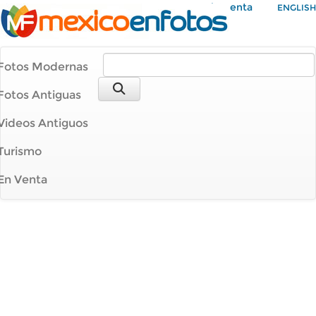
Mi Cuenta
ENGLISH
Fotos Modernas
Fotos Antiguas
Videos Antiguos
Turismo
En Venta