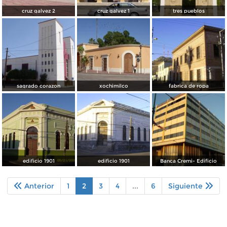
cruz galvez 2
cruz galvez 1
tres pueblos
sagrado corazon
xochimilco
fabrica de ropa
edificio 1901
edificio 1901
Banca Cremi- Edificio
Anterior
1
2
3
4
...
6
Siguiente