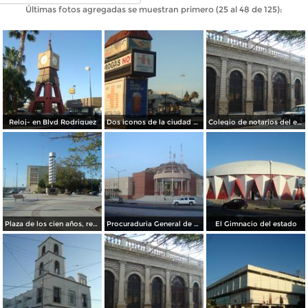
Últimas fotos agregadas se muestran primero (25 al 48 de 125):
Reloj- en Blvd Rodriguez
Dos iconos de la ciudad Hillo-Flash y el conquistador de Anda
Colegio de notarios del estado de sonora
Plaza de los cien años, renovada
Procuraduria General de Justicia del estado
El Gimnacio del estado