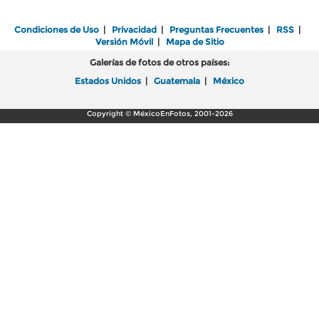
Condiciones de Uso
|
Privacidad
|
Preguntas Frecuentes
|
RSS
|
Versión Móvil
|
Mapa de Sitio
Galerías de fotos de otros países:
Estados Unidos
|
Guatemala
|
México
Copyright © MéxicoEnFotos, 2001-2026