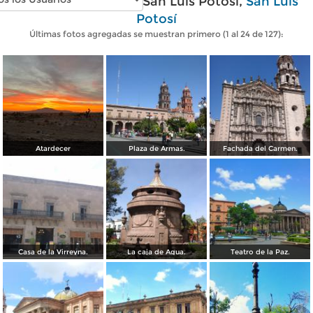
Fotos modernas de San Luis Potosí,
San Luis
Potosí
Últimas fotos agregadas se muestran primero (1 al 24 de 127):
Atardecer
Plaza de Armas.
Fachada del Carmen.
Casa de la Virreyna.
La caja de Agua.
Teatro de la Paz.