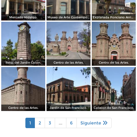
Mercado Hidalgo.
Museo de Arte Contemporaneo, Antigua oficina postal.
Explanada Ponciano Arriaga, frente al mercado Hidalgo.
Reloj del Jardin Colon.
Centro de las Artes.
Centro de las Artes.
Centro de las Artes.
Jardin de San Francisco.
Callejon de San Francisco.
1
2
3
...
6
Siguiente