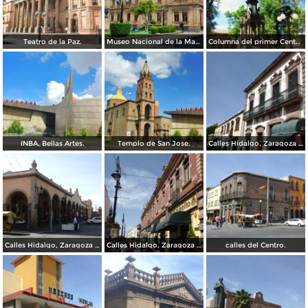
Teatro de la Paz.
Museo Nacional de la Mascara.
Columna del primer Centenario de Mexico.
INBA, Bellas Artes.
Templo de San Jose.
Calles Hidalgo, Zaragoza y calzada de Guadalupe.
Calles Hidalgo, Zaragoza y calzada de Guadalupe.
Calles Hidalgo, Zaragoza y calzada de Guadalupe.
calles del Centro.