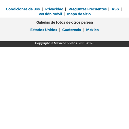
Condiciones de Uso
|
Privacidad
|
Preguntas Frecuentes
|
RSS
|
Versión Móvil
|
Mapa de Sitio
Galerías de fotos de otros países:
Estados Unidos
|
Guatemala
|
México
Copyright © MéxicoEnFotos, 2001-2026