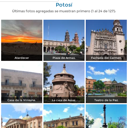
Potosí
Últimas fotos agregadas se muestran primero (1 al 24 de 127):
Atardecer
Plaza de Armas.
Fachada del Carmen.
Casa de la Virreyna.
La caja de Agua.
Teatro de la Paz.