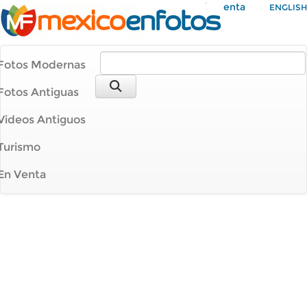
Mi Cuenta
ENGLISH
Fotos Modernas
Fotos Antiguas
Videos Antiguos
Turismo
En Venta