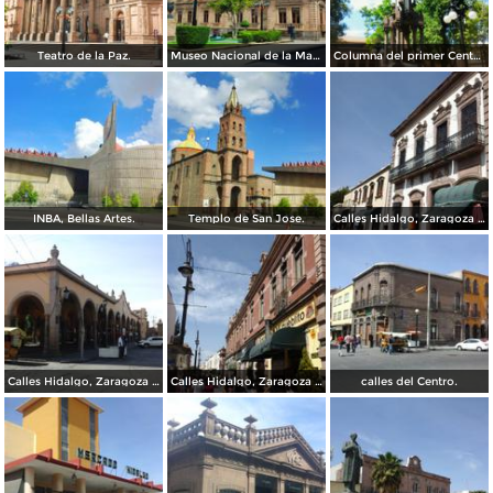
Teatro de la Paz.
Museo Nacional de la Mascara.
Columna del primer Centenario de Mexico.
INBA, Bellas Artes.
Templo de San Jose.
Calles Hidalgo, Zaragoza y calzada de Guadalupe.
Calles Hidalgo, Zaragoza y calzada de Guadalupe.
Calles Hidalgo, Zaragoza y calzada de Guadalupe.
calles del Centro.