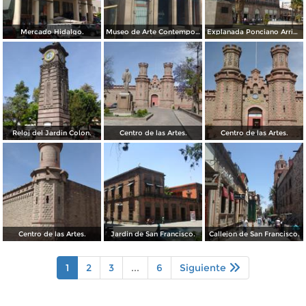
Mercado Hidalgo.
Museo de Arte Contemporaneo, Antigua oficina postal.
Explanada Ponciano Arriaga, frente al mercado Hidalgo.
Reloj del Jardin Colon.
Centro de las Artes.
Centro de las Artes.
Centro de las Artes.
Jardin de San Francisco.
Callejon de San Francisco.
1
2
3
...
6
Siguiente