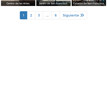
Centro de las Artes.
Jardin de San Francisco.
Callejon de San Francisco.
1
2
3
...
6
Siguiente