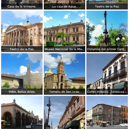
Casa de la Virreyna.
La caja de Agua.
Teatro de la Paz.
Teatro de la Paz.
Museo Nacional de la Mascara.
Columna del primer Centenario de Mexico.
INBA, Bellas Artes.
Templo de San Jose.
Calles Hidalgo, Zaragoza y calzada de Guadalupe.