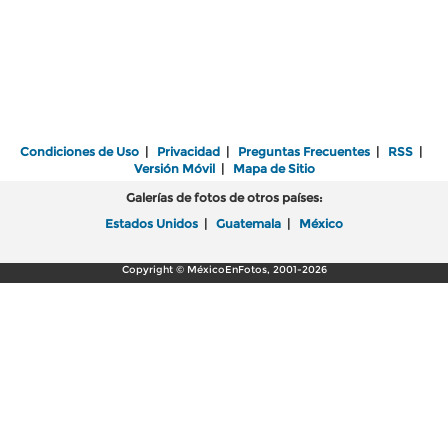
Condiciones de Uso
|
Privacidad
|
Preguntas Frecuentes
|
RSS
|
Versión Móvil
|
Mapa de Sitio
Galerías de fotos de otros países:
Estados Unidos
|
Guatemala
|
México
Copyright © MéxicoEnFotos, 2001-2026