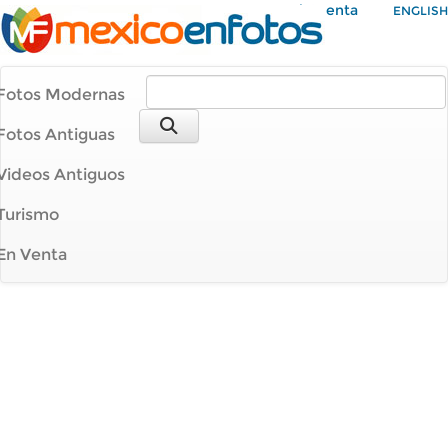
Mi Cuenta
ENGLISH
Fotos Modernas
Fotos Antiguas
Videos Antiguos
Turismo
En Venta