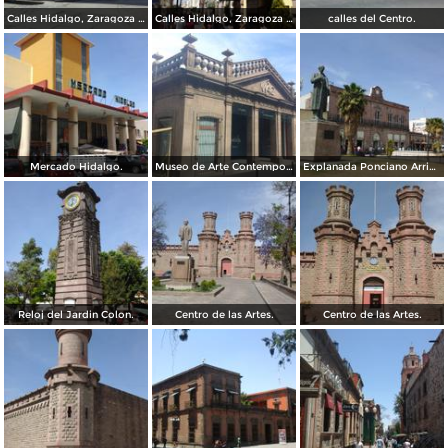
Calles Hidalgo, Zaragoza y calzada de Guadalupe.
Calles Hidalgo, Zaragoza y calzada de Guadalupe.
calles del Centro.
Mercado Hidalgo.
Museo de Arte Contemporaneo, Antigua oficina postal.
Explanada Ponciano Arriaga, frente al mercado Hidalgo.
Reloj del Jardin Colon.
Centro de las Artes.
Centro de las Artes.