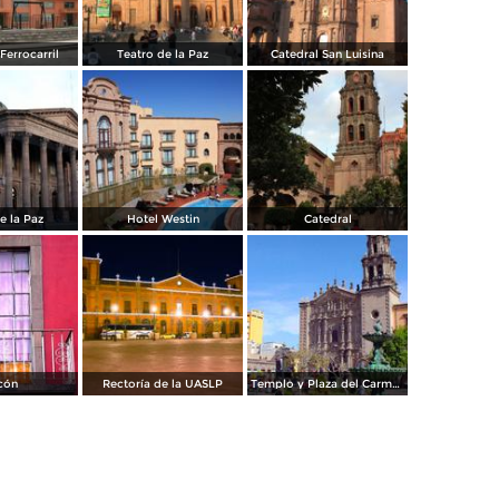
Ferrocarril
Teatro de la Paz
Catedral San Luisina
e la Paz
Hotel Westin
Catedral
cón
Rectoría de la UASLP
Templo y Plaza del Carmen