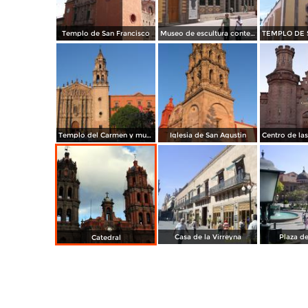
Templo de San Francisco
Museo de escultura contemporanea Federico Silva
Templo del Carmen y museo del Arte Virreinal
Iglesia de San Agustin
Casa de la Virreyna
Plaza d
Catedral