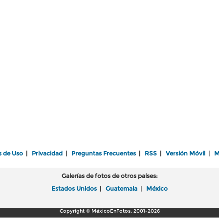
s de Uso
|
Privacidad
|
Preguntas Frecuentes
|
RSS
|
Versión Móvil
|
M
Galerías de fotos de otros países:
Estados Unidos
|
Guatemala
|
México
Copyright © MéxicoEnFotos, 2001-2026