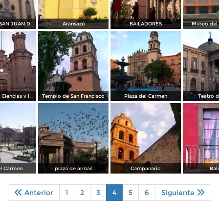
TEMPLO DE SAN JUAN DE DIOS
Aransazú
BAILADORES
Museo del 
Centro de las Ciencias y las Artes "Centenario"
Templo de San Francisco
Plaza del Carmen
Teatro d
el Cármen
plaza de armas
Campanario
Bal
Anterior
1
2
3
4
5
6
Siguiente