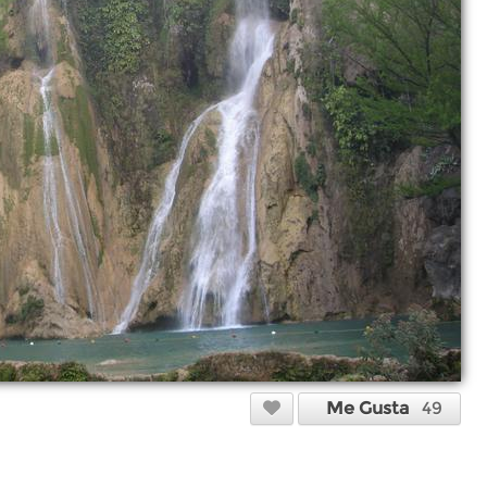
Me Gusta
49