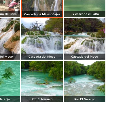
ugo de Caña
Ex cascada el Salto
Cascada de Minas Viejas
del Meco
Cascada del Meco
Cascada del Meco
Naranjo
Río El Naranjo
Río El Naranjo