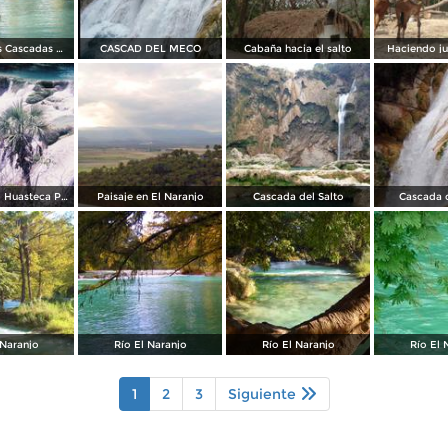
Las fabulosas Cascadas Minas Viejas
CASCAD DEL MECO
Cabaña hacia el salto
Haciendo j
La Cascadita, Huasteca Potosina
Paisaje en El Naranjo
Cascada del Salto
Cascada 
 Naranjo
Río El Naranjo
Río El Naranjo
Río El 
1
2
3
Siguiente