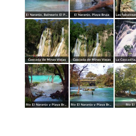
El Naranjo, Balneario El Palo Caído
El Naranjo, Playa Bruja
Cascada de Minas Viejas
Cascada de Minas Viejas
Río El Naranjo y Playa Bruja
Río El Naranjo y Playa Bruja
Río El