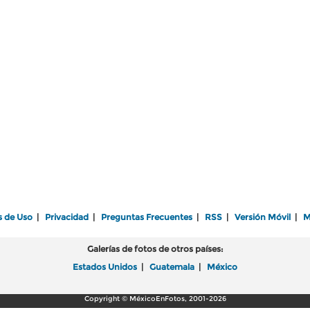
s de Uso
|
Privacidad
|
Preguntas Frecuentes
|
RSS
|
Versión Móvil
|
M
Galerías de fotos de otros países:
Estados Unidos
|
Guatemala
|
México
Copyright © MéxicoEnFotos, 2001-2026